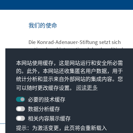
我们的使命
Die Konrad-Adenauer-Stiftung setzt sich
national und international durch politische
Bildung für Frieden, Freiheit und
本网站使用缓存，这是网站运行和安全所必需
Gerechtigkeit ein. Wir fördern und bewahren
的。此外，本网站还收集匿名用户数据，用于
freiheitliche Demokratie, die Soziale
Marktwirtschaft und die Entwicklung und
统计分析和显示来自外部网站的集成内容。您
Festigung des Wertekonsenses.
可以随时更改缓存设置。
阅读更多
必要的技术缓存
我们的使命
数据分析缓存
相关内容展示缓存
提示：为激活变更，此页将会重新载入
版本说明
隐私
使用条款
Erklärung zur