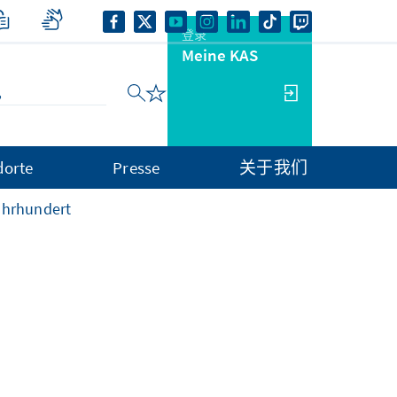
登录
Meine KAS
dorte
Presse
关于我们
ahrhundert