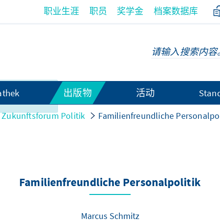
职业生涯
职员
奖学金
档案数据库
无法以中文语
athek
出版物
活动
Stan
Zukunftsforum Politik
Familienfreundliche Personalpol
Familienfreundliche Personalpolitik
Marcus Schmitz