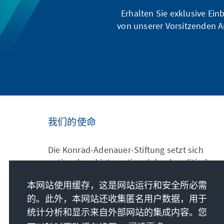
Erhalten Sie exklusive Ein
von unserer Vorsitzenden A
我们的使命
Die Konrad-Adenauer-Stiftung setzt sich
national und international durch politische
Bildung für Frieden, Freiheit und
本网站使用缓存，这是网站运行和安全所必需
Gerechtigkeit ein. Wir fördern und bewahren
的。此外，本网站还收集匿名用户数据，用于
freiheitliche Demokratie, die Soziale
Marktwirtschaft und die Entwicklung und
统计分析和显示来自外部网站的集成内容。您