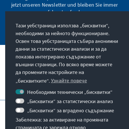
jetzt unseren Newsletter und bleiben Sie immer
auf dem Laufenden.
Тази уебстраница използва „бисквитки“,
Jetzt abonnieren
необходими за нейното функциониране.
Освен това уебстраницата събира анонимни
данни за статистически анализи и за да
показва интегрирано съдържание от
Нашата мисия
външни страници. По всяко време можете
да промените настройките на
Контакт
„бисквитките“.
Узнайте повече
Допълнителни оферти от фондацията
Необходими технически „бисквитки“
„Бисквитки“ за статистически анализ
Авторско каре
Политика на поверителност
„Бисквитки“ за вградено съдържание
Условия за ползване
Забележка: за активиране на промяната
Erklärung zur Barrierefreiheit
Barriere melden
страницата се зарежда отново
Карта на сайта