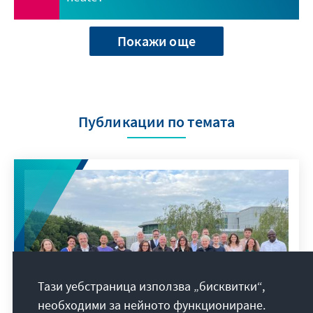
Покажи още
Публикации по темата
Тази уебстраница използва „бисквитки“,
необходими за нейното функциониране.