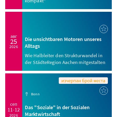
kompakt“
авг
Die unsichtbaren Motoren unseres
25
Alltags
2026
Wie Halbleiter den Strukturwandel in
der StädteRegion Aachen mitgestalten
изчерпан брой места
Bonn
сеп
Das "Soziale" in der Sozialen
11-12
Marktwirtschaft
2026