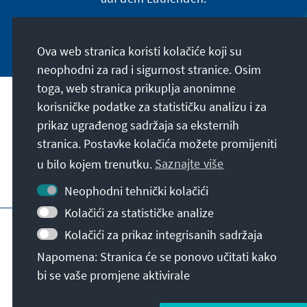
Jetzt abonnieren
Ova web stranica koristi kolačiće koji su
neophodni za rad i sigurnost stranice. Osim
toga, web stranica prikuplja anonimne
Naša misija
korisničke podatke za statističku analizu i za
prikaz ugrađenog sadržaja sa eksternih
stranica. Postavke kolačića možete promijeniti
Kontakt
u bilo kojem trenutku.
Saznajte više
Dodatne ponude fondacije
Neophodni tehnički kolačići
Kolačići za statističke analize
Impresum
Zaštita podataka
Uslovi korištenja
Kolačići za prikaz integrisanih sadržaja
Erklärung zur Barrierefreiheit
Barriere melden
Napomena: Stranica će se ponovo učitati kako
Sitemap
bi se vaše promjene aktivirale
© Konrad-Adenauer-Stiftung e.V. 2026