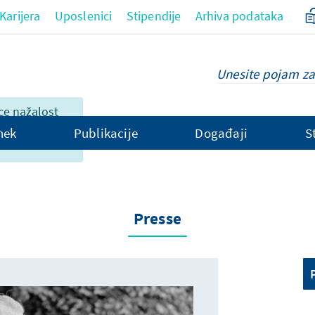
Karijera
Uposlenici
Stipendije
Arhiva podataka
ce nažalost
 dostupan na
hek
Publikacije
Događaji
S
Presse