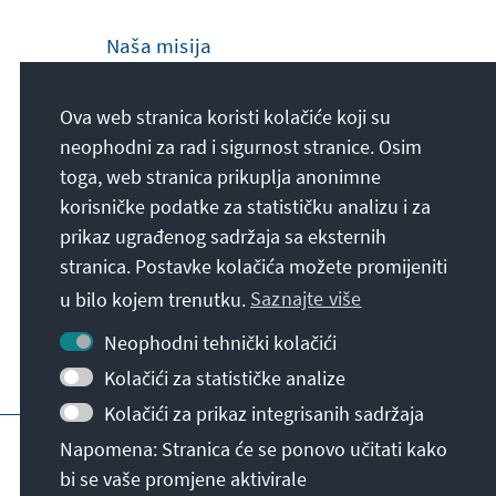
Naša misija
Die Konrad-Adenauer-Stiftung setzt sich
Ova web stranica koristi kolačiće koji su
national und international durch politische
neophodni za rad i sigurnost stranice. Osim
Bildung für Frieden, Freiheit und
toga, web stranica prikuplja anonimne
Gerechtigkeit ein. Wir fördern und bewahren
korisničke podatke za statističku analizu i za
freiheitliche Demokratie, die Soziale
prikaz ugrađenog sadržaja sa eksternih
Marktwirtschaft und die Entwicklung und
stranica. Postavke kolačića možete promijeniti
Festigung des Wertekonsenses.
u bilo kojem trenutku.
Saznajte više
Naša misija
Neophodni tehnički kolačići
Kolačići za statističke analize
Kolačići za prikaz integrisanih sadržaja
Impresum
Zaštita podataka
Uslovi koriš
Napomena: Stranica će se ponovo učitati kako
bi se vaše promjene aktivirale