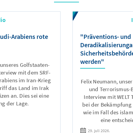
io
audi-Arabiens rote
"Präventions- und
Deradikalisierunga
Sicherheitsbehör
werden"
r unseres Golfstaaten-
terview mit dem SRF-
rabiens im Iran-Krieg
Felix Neumann, unser
iff das Land im Irak
und Terrorismus-
zen an. Dies sei eine
Interview mit WELT 
ng der Lage.
bei der Bekämpfung r
wie im Fall des isla
eine entschei
29. juli 2026.