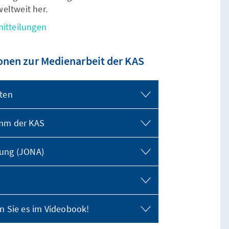
eltweit her.
mitteilungen
onen zur Medienarbeit der KAS
rten
amm der KAS
rung (JONA)
n Sie es im Videobook!