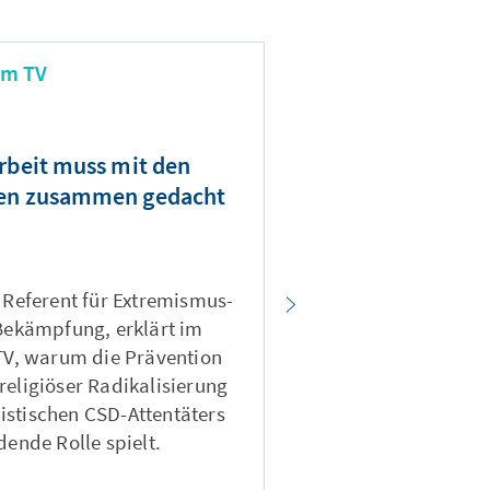
Im TV
"Es wäre ein Si
rbeit muss mit den
sicherheitspoli
den zusammen gedacht
handlungsfähig
US-Präsid
Militärschläge g
 Referent für Extremismus-
Mali. Unser Sah
Bekämpfung, erklärt im
analysiert im Ge
TV, warum die Prävention
was ein Eingrei
eligiöser Radikalisierung
Region bedeuten
mistischen CSD-Attentäters
der Konflikt i
dende Rolle spielt.
29. juli 2026.