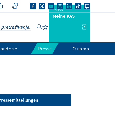
Prijava
Meine KAS
tandorte
Presse
O nama
Pressemitteilungen