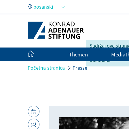
Skip to Main Content
Sadržaj ove strani
nije u potpunosti
Themen
Mediat
bosanski.
Početna stranica
Presse