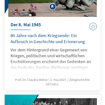
Stefan Boness/IPON/Süddeutsche Zeitung Photo
Der 8. Mai 1945
80 Jahre nach dem Kriegsende: Ein
Aufbruch in Geschichte und Erinnerung
Vor dem Hintergrund einer Gegenwart von
Kriegen, politischen und wirtschaftlichen
Erschütterungen erscheint das Gedenken an
das Ende des Zweiten Weltkriegs wichtiger
denn je. Gleichwohl konnte die Erinnerung an
die Schrecken dieser Zeit Europa nicht vor
Prof. Dr. Claudia Weber
2. maj 2025.
Zeitgeschichte
AKTUELL
einem neuen Krieg bewahren. In der 19.
Ausgabe Zeitgeschichte Aktuell befasst sich
Claudia Weber mit der Frage, wie sich
Erinnerung verändert und vor welchen