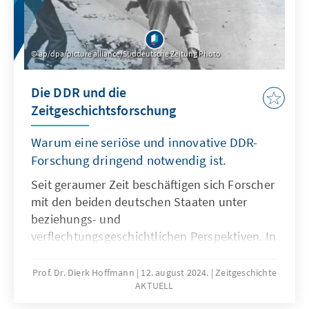
ap/dpa/picture alliance/Süddeutsche Zeitung Photo
Die DDR und die
Zeitgeschichtsforschung
Warum eine seriöse und innovative DDR-
Forschung dringend notwendig ist.
Seit geraumer Zeit beschäftigen sich Forscher
mit den beiden deutschen Staaten unter
beziehungs- und
verflechtungsgeschichtlichen Perspektiven. In
den Fokus rückt dabei die Analyse der teils
gemeinsamen, teils unterschiedlichen
Prof. Dr. Dierk Hoffmann
12. august 2024.
Zeitgeschichte
AKTUELL
Erfahrungen und Erwartungshaltungen der
Menschen im geteilten Deutschland. Die