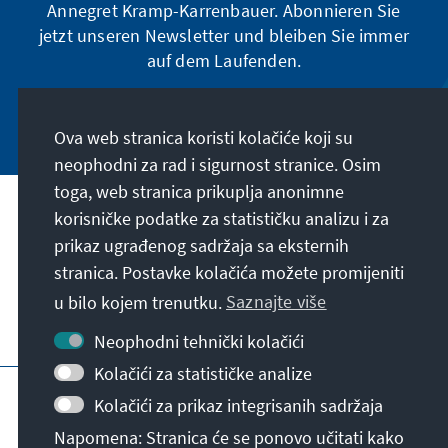
Annegret Kramp-Karrenbauer. Abonnieren Sie
jetzt unseren Newsletter und bleiben Sie immer
auf dem Laufenden.
Jetzt abonnieren
Ova web stranica koristi kolačiće koji su
neophodni za rad i sigurnost stranice. Osim
toga, web stranica prikuplja anonimne
Naša misija
korisničke podatke za statističku analizu i za
prikaz ugrađenog sadržaja sa eksternih
stranica. Postavke kolačića možete promijeniti
Kontakt
u bilo kojem trenutku.
Saznajte više
Dodatne ponude fondacije
Neophodni tehnički kolačići
Kolačići za statističke analize
Impresum
Zaštita podataka
Uslovi korištenja
Kolačići za prikaz integrisanih sadržaja
Erklärung zur Barrierefreiheit
Barriere melden
Napomena: Stranica će se ponovo učitati kako
Sitemap