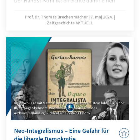
Der Nahost-Konflikt erreichte damit einen
neuen Höhepunkt. Doch wo liegen die
Ursprünge des Konflikts und wie kann die
Prof. Dr. Thomas Brechenmacher
7. maj 2024.
Zeitgeschichte AKTUELL
Unversöhnlichkeit absoluter
Gebietsansprüche aufgebrochen werden? In
der neuen Ausgabe Zeitgeschichte Aktuell
blickt der Historiker Thomas Brechenmacher
auf die wechselvolle Geschichte der Region
und die Hintergründe, die 1948 zur
Staatsgründung Israels führten.
Fotocollage mit Material von picture alliance/ullstein bild/EPA/Tibor
Illyes; Gage Skidmore; Wikimedia Commons; Rue des
Archives/Tallandier/Süddeutsche Zeitung Photo
Neo-Integralismus – Eine Gefahr für
die liberale Demokratie