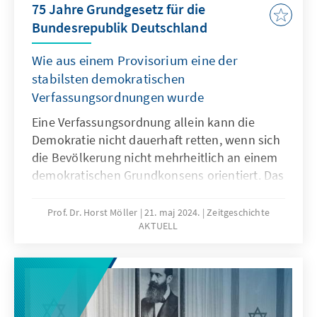
75 Jahre Grundgesetz für die
Repräsentationsideen verändert, erläutert
Bundesrepublik Deutschland
Heinrich Oberreuter.
Wie aus einem Provisorium eine der
stabilsten demokratischen
Verfassungsordnungen wurde
Eine Verfassungsordnung allein kann die
Demokratie nicht dauerhaft retten, wenn sich
die Bevölkerung nicht mehrheitlich an einem
demokratischen Grundkonsens orientiert. Das
zeigte das Scheitern der Weimarer Republik.
Welche Lehren die Väter und Mütter des
Prof. Dr. Horst Möller
21. maj 2024.
Zeitgeschichte
AKTUELL
Grundgesetzes aus dieser Erfahrung zogen,
analysiert der Historiker Horst Möller in der
neuesten Ausgabe Zeitgeschichte Aktuell.