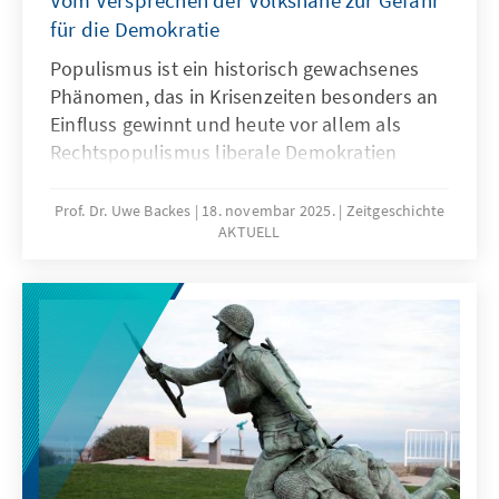
Vom Versprechen der Volksnähe zur Gefahr
für die Demokratie
Populismus ist ein historisch gewachsenes
Phänomen, das in Krisenzeiten besonders an
Einfluss gewinnt und heute vor allem als
Rechtspopulismus liberale Demokratien
herausfordert. Uwe Backes zeigt in der 20.
Ausgabe von Zeitgeschichte Aktuell, dass nur
Prof. Dr. Uwe Backes
18. novembar 2025.
Zeitgeschichte
AKTUELL
sachliche Auseinandersetzung und
realistische Reformen dem populistischen
Trend wirksam entgegentreten können. Im
Mittelpunkt steht dabei die Frage, wie
Demokratie und politische Kultur
widerstandsfähig gegenüber populistischen
Versuchungen bleiben können.