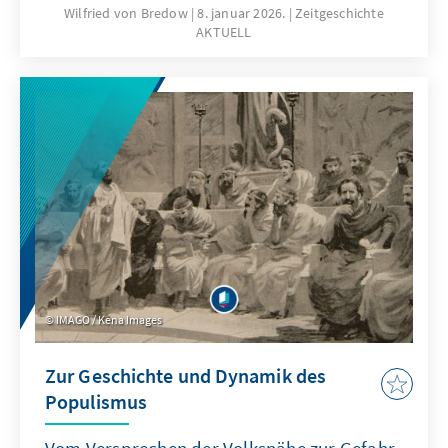
nationale, europäische und transatlantische
Wilfried von Bredow
8. januar 2026.
Zeitgeschichte
AKTUELL
Interessen immer wieder neu austarieren.
Wilfried von Bredow zeigt in der 21. Ausgabe
von Zeitgeschichte AKTUELL, wie diese
Spannungen unmittelbare Folgen für Auftrag,
Ausrüstung und Rolle der Bundeswehr haben.
Im Mittelpunkt steht die Frage, wie
Deutschland und Europa ihre
sicherheitspolitische Handlungsfähigkeit
unter veränderten strategischen und
technologischen Bedingungen sichern
können.
IMAGO / Kena Images
Zur Geschichte und Dynamik des
Populismus