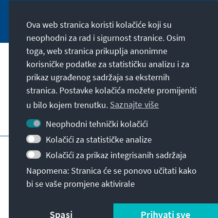
Jetzt abonnieren
Ova web stranica koristi kolačiće koji su
neophodni za rad i sigurnost stranice. Osim
toga, web stranica prikuplja anonimne
Naša misija
korisničke podatke za statističku analizu i za
prikaz ugrađenog sadržaja sa eksternih
stranica. Postavke kolačića možete promijeniti
Kontakt
u bilo kojem trenutku.
Saznajte više
Dodatne ponude fondacije
Neophodni tehnički kolačići
Kolačići za statističke analize
Impresum
Zaštita podataka
Uslovi korištenja
Kolačići za prikaz integrisanih sadržaja
Erklärung zur Barrierefreiheit
Barriere melden
Napomena: Stranica će se ponovo učitati kako
Sitemap
bi se vaše promjene aktivirale
© Konrad-Adenauer-Stiftung e.V. 2026
Spasi
Prihvati sve