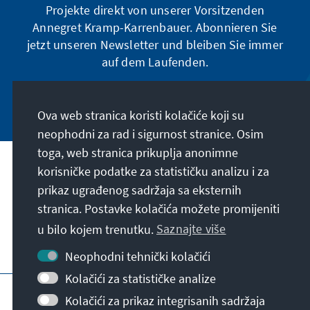
Projekte direkt von unserer Vorsitzenden
Annegret Kramp-Karrenbauer. Abonnieren Sie
jetzt unseren Newsletter und bleiben Sie immer
auf dem Laufenden.
Jetzt abonnieren
Ova web stranica koristi kolačiće koji su
neophodni za rad i sigurnost stranice. Osim
toga, web stranica prikuplja anonimne
Naša misija
korisničke podatke za statističku analizu i za
prikaz ugrađenog sadržaja sa eksternih
stranica. Postavke kolačića možete promijeniti
Kontakt
u bilo kojem trenutku.
Saznajte više
Dodatne ponude fondacije
Neophodni tehnički kolačići
Kolačići za statističke analize
Impresum
Zaštita podataka
Uslovi korištenja
Kolačići za prikaz integrisanih sadržaja
Erklärung zur Barrierefreiheit
Barriere melden