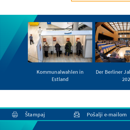
Kommunalwahlen in
Der Berliner Ja
Estland
20
Štampaj
Pošalji e-mailom