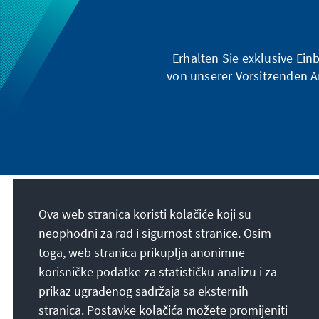
Erhalten Sie exklusive Ein
von unserer Vorsitzenden A
Naša misija
Ova web stranica koristi kolačiće koji su
neophodni za rad i sigurnost stranice. Osim
toga, web stranica prikuplja anonimne
Die Konrad-Adenauer-Stiftung setzt sich
national und international durch politische
korisničke podatke za statističku analizu i za
Bildung für Frieden, Freiheit und
prikaz ugrađenog sadržaja sa eksternih
Gerechtigkeit ein. Wir fördern und bewahren
stranica. Postavke kolačića možete promijeniti