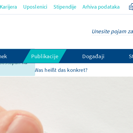
Karijera
Uposlenici
Stipendije
Arhiva podataka
ce nažalost
hek
Publikacije
Događaji
S
 dostupan na
rktwirtschaft – Was heißt das konkret?