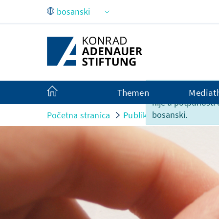
Skip to Main Content
Sadržaj ove strani
Themen
Mediat
nije u potpunosti
bosanski.
Početna stranica
Publikacije
Soziale Ma