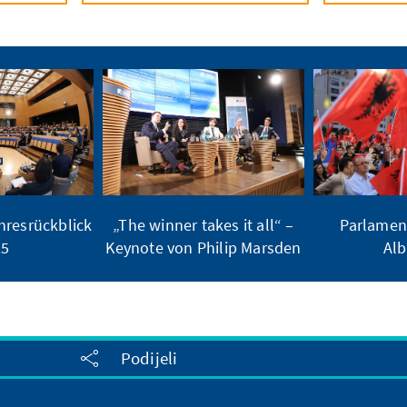
hresrückblick
„The winner takes it all“ –
Parlamen
25
Keynote von Philip Marsden
Alb
Podijeli