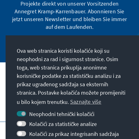
Projekte direkt von unserer Vorsitzenden
Annegret Kramp-Karrenbauer. Abonnieren Sie
jetzt unseren Newsletter und bleiben Sie immer
auf dem Laufenden.
Jetzt abonnieren
Ova web stranica koristi kolačiće koji su
neophodni za rad i sigurnost stranice. Osim
toga, web stranica prikuplja anonimne
Naša misija
korisničke podatke za statističku analizu i za
prikaz ugrađenog sadržaja sa eksternih
stranica. Postavke kolačića možete promijeniti
Kontakt
u bilo kojem trenutku.
Saznajte više
Dodatne ponude fondacije
Neophodni tehnički kolačići
Kolačići za statističke analize
Impresum
Zaštita podataka
Uslovi korištenja
Kolačići za prikaz integrisanih sadržaja
Erklärung zur Barrierefreiheit
Barriere melden