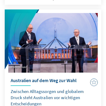
die zweite Amtszeit von Premierminister
Anthony Albanese. Eine rote Welle fegte über
das Land und bescherte der Liberal-
Nationalen Koalition ihre schlimmste
Niederlage in ihrer Geschichte. Der Verlust
war sowohl in seinem Ausmaß als auch mit
Blick auf die Symbolik bedeutsam:
Oppositionsführer Peter Dutton verlor seinen
eigenen Sitz im Parlament, den er 24 Jahre
lang gehalten hatte.
IMAGO/AAP
Australien auf dem Weg zur Wahl
Zwischen Alltagssorgen und globalem
Druck steht Australien vor wichtigen
Entscheidungen