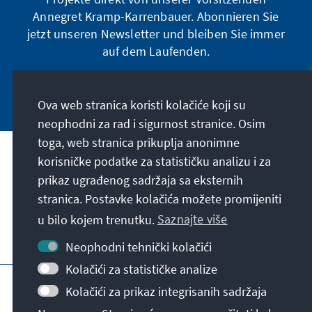
Annegret Kramp-Karrenbauer. Abonnieren Sie
jetzt unseren Newsletter und bleiben Sie immer
auf dem Laufenden.
Jetzt abonnieren
Ova web stranica koristi kolačiće koji su
neophodni za rad i sigurnost stranice. Osim
toga, web stranica prikuplja anonimne
Naša misija
korisničke podatke za statističku analizu i za
prikaz ugrađenog sadržaja sa eksternih
stranica. Postavke kolačića možete promijeniti
Kontakt
u bilo kojem trenutku.
Saznajte više
Dodatne ponude fondacije
Neophodni tehnički kolačići
Kolačići za statističke analize
Impresum
Zaštita podataka
Uslovi korištenja
Kolačići za prikaz integrisanih sadržaja
Erklärung zur Barrierefreiheit
Barriere melden