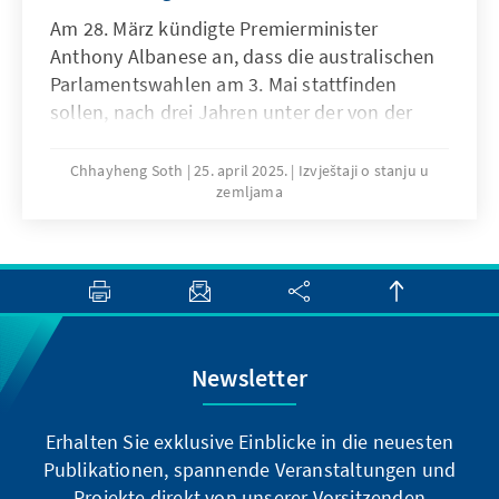
Am 28. März kündigte Premierminister
Anthony Albanese an, dass die australischen
Parlamentswahlen am 3. Mai stattfinden
sollen, nach drei Jahren unter der von der
Australian Labor Party (ALP) geführten
Regierung. Der Premierminister wird von Peter
Chhayheng Soth
25. april 2025.
Izvještaji o stanju u
zemljama
Dutton, dem Vorsitzenden der liberal-
nationalen Koalition, herausgefordert, der in
mehreren Meinungsumfragen derzeit
zurückliegt. Stand 23. April lag die ALP in den
Umfragen zur Zweiparteienpräferenz mit 55,5
Prozent zu 44,5 Prozent vor der liberal-
nationalen Koalition und gilt als Favorit für
Newsletter
die erneute Regierungsbildung. 1
Erhalten Sie exklusive Einblicke in die neuesten
Publikationen, spannende Veranstaltungen und
Projekte direkt von unserer Vorsitzenden