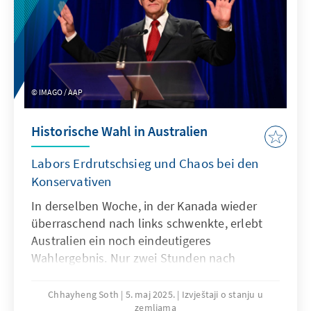
IMAGO / AAP
Historische Wahl in Australien
Labors Erdrutschsieg und Chaos bei den
Konservativen
In derselben Woche, in der Kanada wieder
überraschend nach links schwenkte, erlebt
Australien ein noch eindeutigeres
Wahlergebnis. Nur zwei Stunden nach
Schließung der Wahllokale – um 20:25 Uhr am
3. Mai – erklärte ABC News offiziell den
Chhayheng Soth
5. maj 2025.
Izvještaji o stanju u
zemljama
Wahlsieg der Australian Labor Party (ALP) und