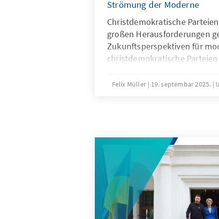
Strömung der Moderne
Christdemokratische Parteien
großen Herausforderungen ge
Zukunftsperspektiven für mo
christdemokratische Parteien d
Neu am 18. September u.a. mit
Ministerpräsident des Freista
Felix Müller
19. septembar 2025.
I
Staatssekretärin Dr. Petra Bah
Kalyvas.