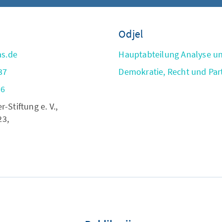
Odjel
as.de
Hauptabteilung Analyse u
37
Demokratie, Recht und Par
56
Stiftung e. V.,
23,