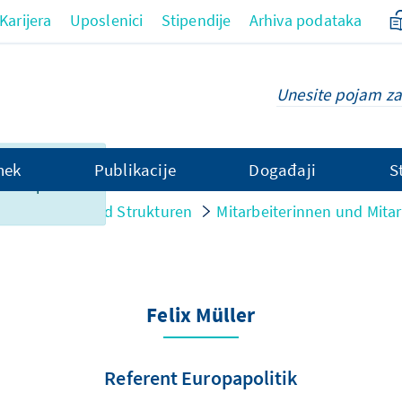
Karijera
Uposlenici
Stipendije
Arhiva podataka
ce nažalost
hek
Publikacije
Događaji
S
 dostupan na
Personen und Strukturen
Mitarbeiterinnen und Mitar
Felix Müller
Referent Europapolitik