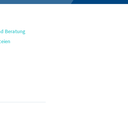
nd Beratung
teien