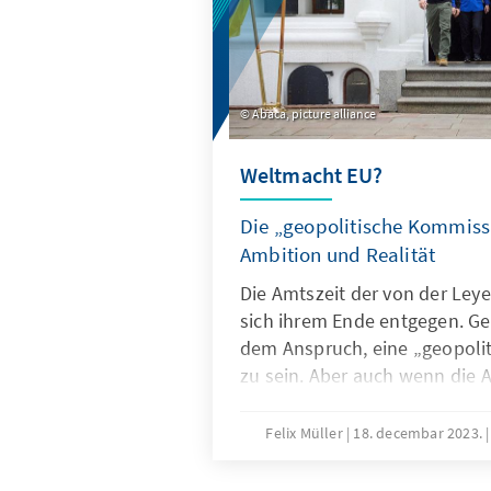
Abaca, picture alliance
Weltmacht EU?
Die „geopolitische Kommiss
Ambition und Realität
Die Amtszeit der von der Le
sich ihrem Ende entgegen. Ges
dem Anspruch, eine „geopoli
zu sein. Aber auch wenn die A
Coronapandemie und angesic
Krieges gegen die Ukraine Akz
Felix Müller
18. decembar 2023.
bleibt im auswärtigen Handel
akuter Krisen eine Lücke zw