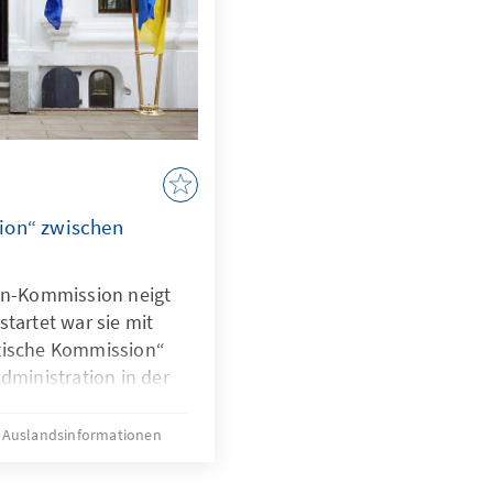
ion“ zwischen
yen-Kommission neigt
tartet war sie mit
tische Kommission“
dministration in der
hts des russischen
ente gesetzt hat,
Auslandsinformationen
n der EU abseits
ischen Anspruch und