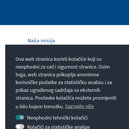
Naša misija
Die Konrad-Adenauer-Stiftung setzt sich
Ova web stranica koristi kolačiće koji su
national und international durch politische
neophodni za rad i sigurnost stranice. Osim
Bildung für Frieden, Freiheit und
toga, web stranica prikuplja anonimne
Gerechtigkeit ein. Wir fördern und bewahren
korisničke podatke za statističku analizu i za
freiheitliche Demokratie, die Soziale
prikaz ugrađenog sadržaja sa eksternih
Marktwirtschaft und die Entwicklung und
stranica. Postavke kolačića možete promijeniti
Festigung des Wertekonsenses.
u bilo kojem trenutku.
Saznajte više
Naša misija
Neophodni tehnički kolačići
Kolačići za statističke analize