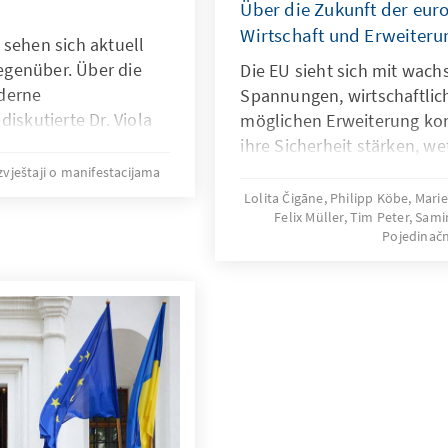
Über die Zukunft der eur
Wirtschaft und Erweiteru
 sehen sich aktuell
genüber. Über die
Die EU sieht sich mit wac
derne
Spannungen, wirtschaftli
iskutierte Dr. Viola
möglichen Erweiterung konf
 Prof. Dr. Mario Voigt,
ihre Sicherheit stärken, w
ats Thüringen,
und strategisch wachsen?
zvještaji o manifestacijama
r und Prof. Dr. Stathis
Zukunftsszenarien skizzie
Lolita Čigāne, Philipp Köbe, Mari
Felix Müller, Tim Peter, Sam
Entwicklungen bis 2030. Di
Pojedinačn
strategische Empfehlungen
Resilienz, zur Förderung v
Sicherung des politischen 
die EU heute zukunftswei
kann sie ihre Rolle als gl
einer zunehmend unsicher