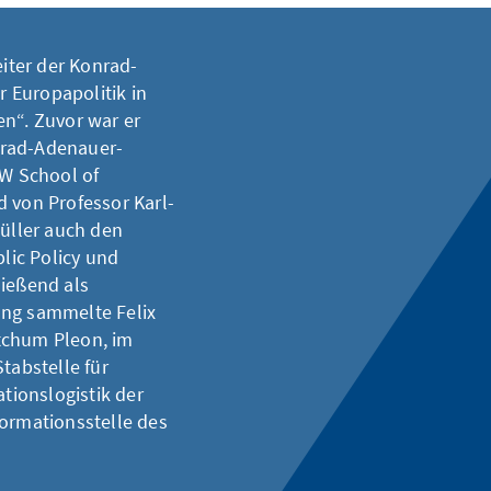
eiter der Konrad-
r Europapolitik in
en“. Zuvor war er
nrad-Adenauer-
RW School of
d von Professor Karl-
Müller auch den
lic Policy und
ließend als
ung sammelte Felix
tchum Pleon, im
tabstelle für
ionslogistik der
formationsstelle des