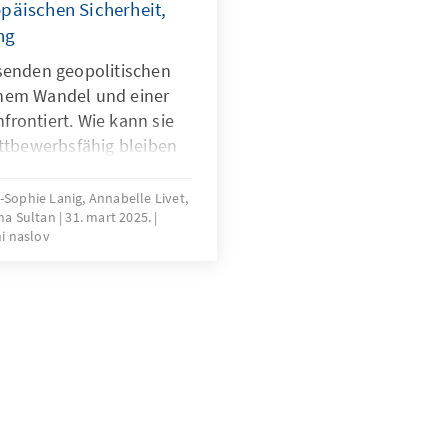
opäischen Sicherheit,
ng
hsenden geopolitischen
chem Wandel und einer
rontiert. Wie kann sie
ettbewerbsfähig bleiben
 Sechs
ren die möglichen
e-Sophie Lanig, Annabelle Livet,
ina Sultan
31. mart 2025.
e Studie gibt
i naslov
 zur Stärkung der
on Innovationen und zur
Zusammenhalts. Trifft
sende Entscheidungen,
obale Führungsmacht in
en Welt gestalten.