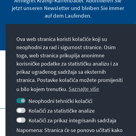
Annegret Kramp-Karrenbauer. Abonnieren Sie
jetzt unseren Newsletter und bleiben Sie immer
auf dem Laufenden.
Jetzt abonnieren
Ova web stranica koristi kolačiće koji su
neophodni za rad i sigurnost stranice. Osim
toga, web stranica prikuplja anonimne
Naša misija
korisničke podatke za statističku analizu i za
prikaz ugrađenog sadržaja sa eksternih
stranica. Postavke kolačića možete promijeniti
Kontakt
u bilo kojem trenutku.
Saznajte više
Dodatne ponude fondacije
Neophodni tehnički kolačići
Kolačići za statističke analize
Impresum
Zaštita podataka
Uslovi korištenja
Kolačići za prikaz integrisanih sadržaja
Erklärung zur Barrierefreiheit
Barriere melden
Napomena: Stranica će se ponovo učitati kako
Sitemap