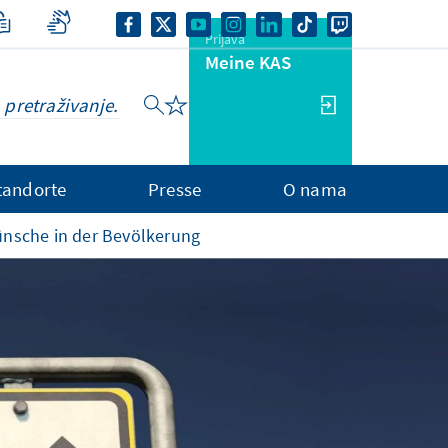
Prijava
Meine KAS
tandorte
Presse
O nama
sche in der Bevölkerung