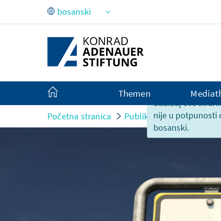
Skip to Main Content
Themen
Mediat
Sadržaj ove strani
nije u potpunosti
Početna stranica
Publikacije
Monitor
bosanski.