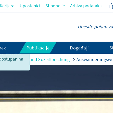
Karijera
Uposlenici
Stipendije
Arhiva podataka
hek
Publikacije
Događaji
S
ce nažalost
 dostupan na
Monitor Wahl- und Sozialforschung
Auswanderungswün