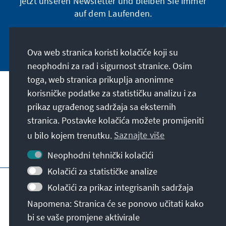
jetzt unseren Newsletter und bleiben Sie immer
auf dem Laufenden.
Jetzt abonnieren
Ova web stranica koristi kolačiće koji su
neophodni za rad i sigurnost stranice. Osim
toga, web stranica prikuplja anonimne
Naša misija
korisničke podatke za statističku analizu i za
prikaz ugrađenog sadržaja sa eksternih
stranica. Postavke kolačića možete promijeniti
Kontakt
u bilo kojem trenutku.
Saznajte više
Dodatne ponude fondacije
Neophodni tehnički kolačići
Kolačići za statističke analize
Impresum
Zaštita podataka
Uslovi korištenja
Kolačići za prikaz integrisanih sadržaja
Erklärung zur Barrierefreiheit
Barriere melden
Napomena: Stranica će se ponovo učitati kako
Sitemap
bi se vaše promjene aktivirale
© Konrad-Adenauer-Stiftung e.V. 2026