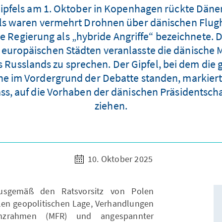
Gipfels am 1. Oktober in Kopenhagen rückte Dän
els waren vermehrt Drohnen über dänischen Flugh
he Regierung als „hybride Angriffe“ bezeichnete.
uropäischen Städten veranlasste die dänische M
ns Russlands zu sprechen. Der Gipfel, bei dem di
ne im Vordergrund der Debatte standen, markiert
ass, auf die Vorhaben der dänischen Präsidentsch
ziehen.
10. Oktober 2025
usgemäß den Ratsvorsitz von Polen
len geopolitischen Lage, Verhandlungen
nzrahmen (MFR) und angespannter