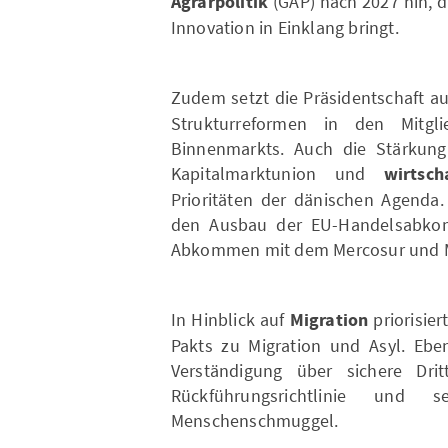
Agrarpolitik
(GAP) nach 2027 hin, d
Innovation in Einklang bringt.
Zudem setzt die Präsidentschaft au
Strukturreformen in den Mitgl
Binnenmarkts. Auch die Stärkung 
Kapitalmarktunion und
wirtsch
Prioritäten der dänischen Agenda.
den Ausbau der EU-Handelsabkomm
Abkommen mit dem Mercosur und M
In Hinblick auf
Migration
priorisier
Pakts zu Migration und Asyl. Eb
Verständigung über sichere Dri
Rückführungsrichtlinie un
Menschenschmuggel.