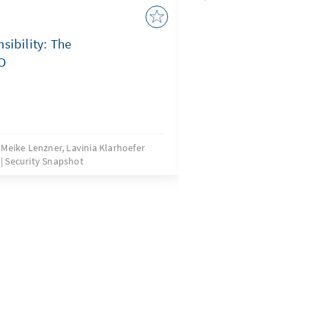
Von Evian nach Brü
Gipfelwoche
sibility: The
TO
Europäischer Ratsgi
 Meike Lenzner, Lavinia Klarhoefer
Dr. Beatrice Goraw
Security Snapshot