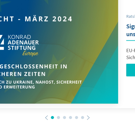
Rats
Sig
uns
EU-R
Sic