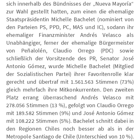
sich innerhalb des Bündnisses der „Nueva Mayoría“
zur Wahl gestellt hatten, zum einen die ehemalige
Staatspräsidentin Michelle Bachelet (nominiert von
den Parteien PS, PPD, PC, MAS und IC), sodann ihr
ehemaliger Finanzminister Andrés Velasco als
Unabhängiger, ferner der ehemalige Bürgermeister
von Peñalolén, Claudio Orrego (PDC) sowie
schließlich der Vorsitzende des PR, Senator José
Antonio Gómez, wurde Michelle Bachelet (Mitglied
der Sozialistischen Partei) ihrer Favoritenrolle klar
gerecht und übertraf mit 1.561.563 Stimmen (73%)
gleich mehrfach ihre Mitkonkurrenten. Den zweiten
Platz errang überraschend Andrés Velasco mit
278.056 Stimmen (13 %), gefolgt von Claudio Orrego
mit 189.582 Stimmen (9%) und José Antonio Gómez
mit 108.222 Stimmen (5%). Bachelet schnitt dabei in
den Regionen Chiles noch besser ab als in der
Metropole Santiago de Chile (Unterschied von 10 %).