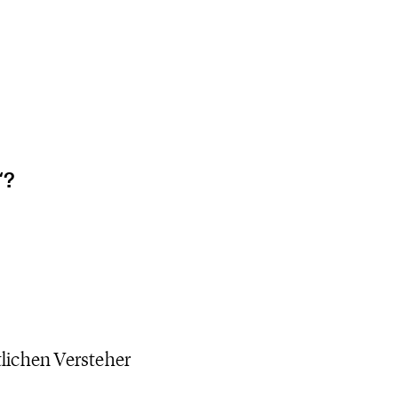
Politischen Meinung unter der
“ kontrovers geführt wird.
“?
tlichen Versteher