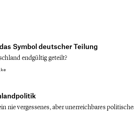
Adenauer-Stiftung 
vergnüglichen Verb
Schaffen und leibl
„Migranten in Deut
Plädoyer für Inklus
Assimilation statt 
 das Symbol deutscher Teilung
gegenüber und rege
schland endgültig geteilt?
diffusen Debatte a
lke
Zukunft“ führt unt
Fortschrittsthema 
setzt sich kritisch 
landpolitik
auseinander.Die „L
in nie vergessenes, aber unerreichbares politische
von Görres und Han
von der nochmals a
Präimplantationsdia