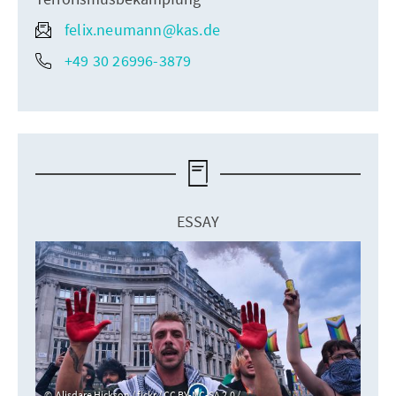
felix.neumann@kas.de
+49 30 26996-3879
ESSAY
Alisdare Hickson / fickr / CC BY-NC-SA 2.0 /