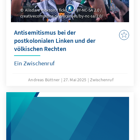
Alisdare Hickson / fickr / CC BY-NC-SA 2.0 /
creativecommons.org/licenses/by-nc-sa/2.0/
Antisemitismus bei der
postkolonialen Linken und der
völkischen Rechten
Ein Zwischenruf
Andreas Büttner
27. Mai 2025
Zwischenruf