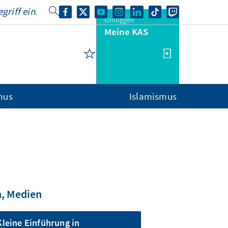
Einloggen
Meine KAS
mus
Islamismus
n, Medien
Kleine Einführung in