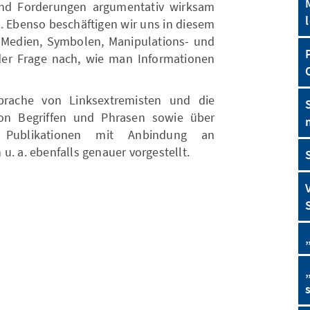
nd Forderungen argumentativ wirksam
l. Ebenso beschäftigen wir uns in diesem
n Medien, Symbolen, Manipulations- und
er Frage nach, wie man Informationen
prache von Linksextremisten und die
on Begriffen und Phrasen sowie über
f. Publikationen mit Anbindung an
u. a. ebenfalls genauer vorgestellt.