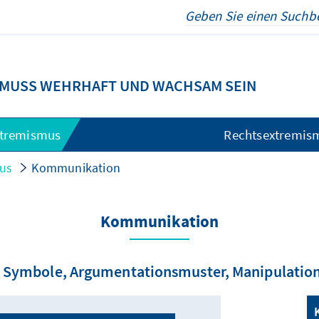
 MUSS WEHRHAFT UND WACHSAM SEIN
xtremismus
Rechtsextremis
us
Kommunikation
Kommunikation
 Symbole, Argumentationsmuster, Manipulatio