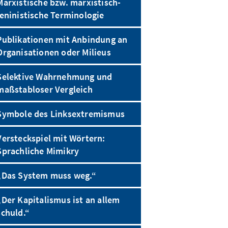
Marxistische bzw. marxistisch-
leninistische Terminologie
Publikationen mit Anbindung an
Organisationen oder Milieus
Selektive Wahrnehmung und
maßstabloser Vergleich
Symbole des Linksextremismus
Versteckspiel mit Wörtern:
Sprachliche Mimikry
„Das System muss weg.“
„Der Kapitalismus ist an allem
schuld.“