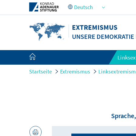
Zum Hauptinhalt springen
EXTREMISMUS
UNSERE DEMOKRATIE
Linkse
Startseite
Extremismus
Linksextremism
Sprache,