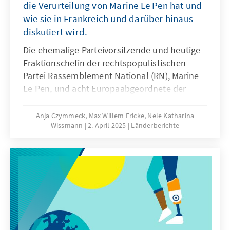
die Verurteilung von Marine Le Pen hat und
wie sie in Frankreich und darüber hinaus
diskutiert wird.
Die ehemalige Parteivorsitzende und heutige
Fraktionschefin der rechtspopulistischen
Partei Rassemblement National (RN), Marine
Le Pen, und acht Europaabgeordnete der
Partei, sind am Montag, dem 31. März 2025,
der Veruntreuung öffentlicher Gelder für
Anja Czymmeck, Max Willem Fricke, Nele Katharina
Wissmann
2. April 2025
Länderberichte
schuldig befunden worden. Die Parteivertreter
sollen zwischen 2004 und 2016 ein „System
der Veruntreuung“ von EU-Geldern für die
Einstellung von parlamentarischen
Mitarbeitern eingerichtet haben, um die
politischen Aktivitäten der Partei zu
finanzieren. Der Schaden wurde vom
Europäischen Parlament auf fast 7 Millionen
Euro geschätzt. Die zwölf parlamentarischen