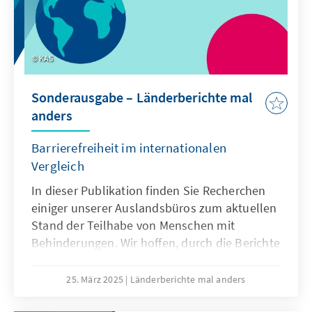
Assistenten, die ebenfalls vor Gericht
standen, wurden der Hehlerei für schuldig
befunden.
KAS
Sonderausgabe – Länderberichte mal
anders
Barrierefreiheit im internationalen
Vergleich
In dieser Publikation finden Sie Recherchen
einiger unserer Auslandsbüros zum aktuellen
Stand der Teilhabe von Menschen mit
Behinderungen. Wir hoffen, durch die Berichte
das Bewusstsein für die leider noch oft
bestehenden Ungleichheiten zu erhöhen und
25. März 2025
Länderberichte mal anders
uns alle dazu zu motivieren, ein stärkeres