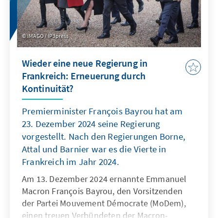
wurden, sorgte dann doch für eine verstärkte
Beobachtung der Wahlen. Die Aussicht auf
einen zu erwartenden Politikwechsel nach
IMAGO / IP3press
dem Sieg der CDU/CSU mit Friedrich Merz im
verteidigungs- und sicherheitspolitischen
Wieder eine neue Regierung in
Bereich wurde durch die französische
Frankreich: Erneuerung durch
Regierungsmehrheit mit Erleichterung
Kontinuität?
aufgenommen.
Premierminister François Bayrou hat am
23. Dezember 2024 seine Regierung
vorgestellt. Nach den Regierungen Borne,
Attal und Barnier war es die Vierte in
Frankreich im Jahr 2024.
Am 13. Dezember 2024 ernannte Emmanuel
Macron François Bayrou, den Vorsitzenden
der Partei Mouvement Démocrate (MoDem),
einen treuen Verbündeten der Macron-