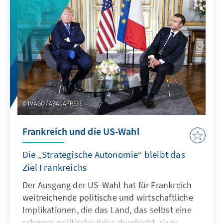
Fernsehinterview, versucht, Politiker und
Landsleute davon zu überzeugen, dass ein
Sturz der Regierung Frankreich ins Chaos
stürzen würde. Mit dem Ende der Regierung
steht Frankreich vor einer scheinbar
unüberwindbaren Pattsituation, die vor dem
Hintergrund der hohen Staatsverschuldung
nachhaltige Konsequenzen für Frankreich und
IMAGO / ABACAPRESS
Europa haben könnte.
Frankreich und die US-Wahl
Die „Strategische Autonomie“ bleibt das
Ziel Frankreichs
Der Ausgang der US-Wahl hat für Frankreich
weitreichende politische und wirtschaftliche
Implikationen, die das Land, das selbst eine
schwere politische Krise durchlebt, dazu