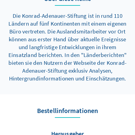
und Massendemonstrationen. Ein
Wendepunkt wurde im November 2018
Die Konrad-Adenauer-Stiftung ist in rund 110
erreicht, als die Ankündigung einer Anhebung
Ländern auf fünf Kontinenten mit einem eigenen
der Benzinsteuer die „Gelbwesten“ auf die
Büro vertreten. Die Auslandsmitarbeiter vor Ort
Kreisverkehre der französischen Provinz trieb
können aus erster Hand über aktuelle Ereignisse
und die Pariser Champs- Élysées zum
und langfristige Entwicklungen in ihrem
vermeintlichen Schauplatz einer zweiten
Einsatzland berichten. In den "Länderberichten"
„Französischen Revolution“ werden ließ.
bieten sie den Nutzern der Webseite der Konrad-
Adenauer-Stiftung exklusiv Analysen,
Hintergrundinformationen und Einschätzungen.
Bestellinformationen
Herausgeber