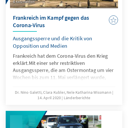
KAS/Hardion
Frankreich im Kampf gegen das
Corona-Virus
Ausgangssperre und die Kritik von
Opposition und Medien
Frankreich hat dem Corona-Virus den Krieg
erklärt.Mit einer sehr restriktiven
Ausgangssperre, die am Ostermontag um vier
Wochen bis zum 11. Mai verlängert wurde,
hofft die französische Regierung, die Virus-
Ausbreitung zu verlangsamen. Die politische
Dr. Nino Galetti, Clara Kubler, Nele Katharina Wissmann
14. April 2020
Länderberichte
Entscheidung für eine erhebliche
Einschränkung des öffentlichen Lebens hatte
sich Staatspräsident Emmanuel Macron auch
angesichts der im März angesetzten
Kommunalwahlen nicht leichtgemacht.