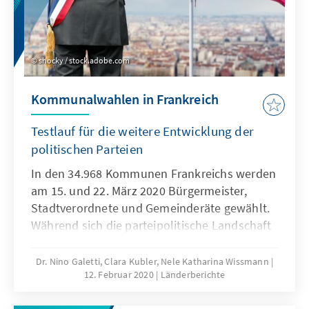
shocky / stock.adobe.com
Kommunalwahlen in Frankreich
Testlauf für die weitere Entwicklung der
politischen Parteien
In den 34.968 Kommunen Frankreichs werden
am 15. und 22. März 2020 Bürgermeister,
Stadtverordnete und Gemeinderäte gewählt.
Während sich die parteipolitische Landschaft
auf nationaler Ebene seit den letzten
Kommunalwahlen im Jahr 2014 stark
Dr. Nino Galetti, Clara Kubler, Nele Katharina Wissmann
12. Februar 2020
Länderberichte
verändert hat, herrscht auf kommunaler
Ebene Beständigkeit. Eine große Mehrheit der