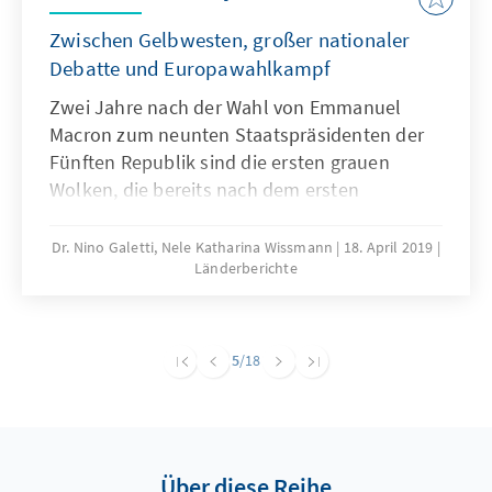
Zwischen Gelbwesten, großer nationaler
Debatte und Europawahlkampf
Zwei Jahre nach der Wahl von Emmanuel
Macron zum neunten Staatspräsidenten der
Fünften Republik sind die ersten grauen
Wolken, die bereits nach dem ersten
Regierungsjahr aufgezogen waren, einem
verregneten Frühling gewichen. Nachdem
Dr. Nino Galetti, Nele Katharina Wissmann
18. April 2019
Länderberichte
Macron in den ersten Monaten seiner
Regierungszeit viele notwendige Reformen
anstoßen konnte, und dabei mit der
Arbeitsmarkt-, Steuer-, und Bahnreform in
5
/18
Frankreich „heilige Kühe schlachtete“, sanken
zwar seine Zustimmungswerte bei der
französischen Bevölkerung kontinuierlich,
führten jedoch zu keiner nennenswerten
Über diese Reihe
Blockade des Landes durch Generalstreiks