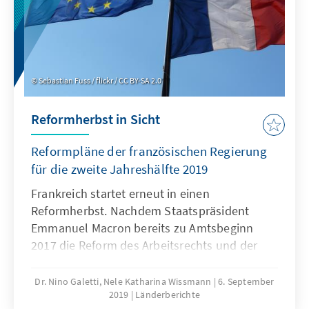
kann.
Sebastian Fuss / flickr / CC BY-SA 2.0
Reformherbst in Sicht
Reformpläne der französischen Regierung
für die zweite Jahreshälfte 2019
Frankreich startet erneut in einen
Reformherbst. Nachdem Staatspräsident
Emmanuel Macron bereits zu Amtsbeginn
2017 die Reform des Arbeitsrechts und der
Bahn in Angriff genommen hatte, stand sein
zweites Regierungsjahr unter einem
Dr. Nino Galetti, Nele Katharina Wissmann
6. September
2019
Länderberichte
schlechten Stern: Die Affäre um seinen