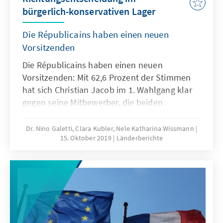
bürgerlich-konservativen Lager
Die Républicains haben einen neuen
Vorsitzenden
Die Républicains haben einen neuen
Vorsitzenden: Mit 62,6 Prozent der Stimmen
hat sich Christian Jacob im 1. Wahlgang klar
gegen seine Mitbewerber, die beiden
Abgeordneten der Assemblée nationale
Julien Aubert und Guillaume Larrivé,
Dr. Nino Galetti, Clara Kubler, Nele Katharina Wissmann
15. Oktober 2019
Länderberichte
durchgesetzt, die mit 21,3 bzw. 16,1 Prozent
weit abgeschlagen sind. Jacob, der bereits
seit 2010 Vorsitzender der Fraktion der
Républicains in der Assemblée nationale ist,
wird zugetraut, dass er den Niedergang der
Partei stoppen und die auseinander
strebenden Strömungen zusammenführen