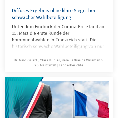
Diffuses Ergebnis ohne klare Sieger bei
schwacher Wahlbeteiligung
Unter dem Eindruck der Corona-Krise fand am
15. März die erste Runde der
Kommunalwahlen in Frankreich statt. Die
historisch schwache Wahlbeteiligung von nur
44,7 Prozent und die Tatsache, dass der für
den 22. März vorgesehene zweite Wahlgang
Dr. Nino Galetti, Clara Kubler, Nele Katharina Wissmann
26. März 2020
Länderberichte
auf Mitte Juni verschoben wird, löste eine
Debatte über die Gültigkeit des ersten
Wahlgangs aus. Das frankreichweite Ergebnis
der Kommunalwahlen ist indes
erwartungsgemäß diffus und hat weder klare
Sieger noch klare Verlierer hervorgebracht.