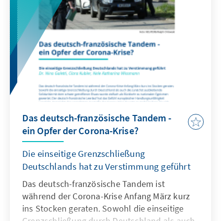
Obwohl gerade im wirtschaftlichen Bereich
großangelegte Hilfspakete geschnürt wurden,
stehen Macron und die Regierung bei
Opposition und Medien zunehmend in der
Kritik. Die Krisenkommunikation der
Entscheidungsträger wird von vielen
Franzosen nicht verstanden. Daneben wird
den Franzosen schmerzhaft bewusst, dass
durch die Sparmaßnahmen der letzten Jahre
Das deutsch-französische Tandem -
die Krisenvorsorge unzureichend war und das
ein Opfer der Corona-Krise?
französische Gesundheitssystem am Tropf
hängt. Daher hat Präsident Macron am
Die einseitige Grenzschließung
Ostermontag langfristige Änderungen seiner
Deutschlands hat zu Verstimmung geführt
Politik angekündigt.
Das deutsch-französische Tandem ist
während der Corona-Krise Anfang März kurz
ins Stocken geraten. Sowohl die einseitige
Grenzschließung durch Deutschland als auch