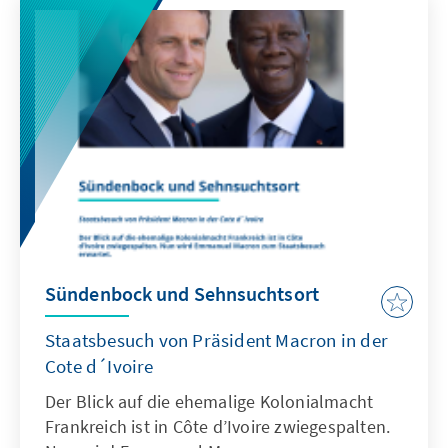
Franzosen ist mit der Arbeit ihrer
Bürgermeister sehr zufrieden: 75 Prozent
haben eine gute, wenn nicht sogar sehr gute
Meinung über die geleistete Arbeit ihrer
Kommunalvertreter.
Sündenbock und Sehnsuchtsort
Staatsbesuch von Präsident Macron in der
Cote d´Ivoire
Der Blick auf die ehemalige Kolonialmacht
Frankreich ist in Côte d’Ivoire zwiegespalten.