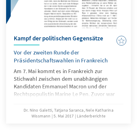
Kampf der politischen Gegensätze
Vor der zweiten Runde der
Präsidentschaftswahlen in Frankreich
Am 7. Mai kommt es in Frankreich zur
Stichwahl zwischen dem unabhängigen
Kandidaten Emmanuel Macron und der
Rechtspopulistin Marine Le Pen. Zuvor war
Macron mit 24,01 Prozent der Stimmen aus
dem ersten Wahlgang am 23. April
Dr. Nino Galetti, Tatjana Saranca, Nele Katharina
Wissmann
5. Mai 2017
Länderberichte
hervorgegangen, während Rivalin Le Pen 21,3
Prozent der Stimmen holen konnte.
Umfragen sehen Macron mit rund 60 Prozent