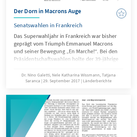
Der Dorn in Macrons Auge
Senatswahlen in Frankreich
Das Superwahljahr in Frankreich war bisher
geprägt vom Triumph Emmanuel Macrons
und seiner Bewegung „En Marche!“. Bei den
Präsidentschaftswahlen holte der 39-jährige
in der Stichwahl 66 Prozent der Stimmen, bei
den Wahlen zur Assemblée nationale konnte
Dr. Nino Galetti, Nele Katharina Wissmann, Tatjana
Saranca
29. September 2017
Länderberichte
seine Bewegung „La République en marche“
(LREM) aus dem Stand eine historische
Mehrheit von 309 Abgeordneten erlangen.