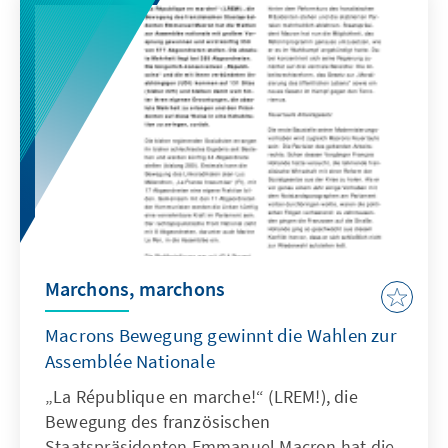
islamistische Bedrohung aber endgültig in der
Gegenwart Frankreichs angekommen. Hinzu
kommt die Erkenntnis, dass die Bedrohung
von in Frankreich geborenen und
aufgewachsenen, radikalisierten Islamisten
ausgeht.
Marchons, marchons
Macrons Bewegung gewinnt die Wahlen zur
Assemblée Nationale
„La République en marche!“ (LREM!), die
Bewegung des französischen
Staatspräsidenten Emmanuel Macron hat die