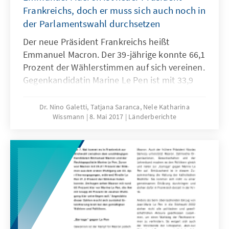
Frankreichs, doch er muss sich auch noch in
der Parlamentswahl durchsetzen
Der neue Präsident Frankreichs heißt
Emmanuel Macron. Der 39-jährige konnte 66,1
Prozent der Wählerstimmen auf sich vereinen.
Gegenkandidatin Marine Le Pen ist mit 33,9
Prozent klar unterlegen. Bei einer
Wahlbeteiligung von 74,6 Prozent gaben 8,5
Dr. Nino Galetti, Tatjana Saranca, Nele Katharina
Wissmann
8. Mai 2017
Länderberichte
Prozent der Wähler einen leeren Stimmzettel
ab. Die insbesondere von Linken und
Konservativen favorisierte Wahlenthaltung
spielte damit keine wesentliche Rolle bei der
zweiten Runde der Präsidentschaftswahlen.
Das Ergebnis ist eindeutig, verleiht dem
künftigen Präsidenten Macron den nötigen
Schwung und entfaltet im politischen System
neue Dynamik.