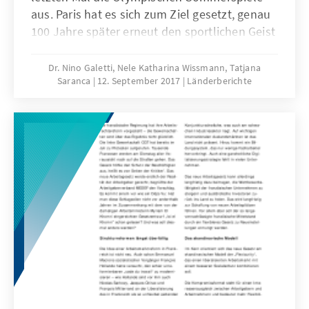
aus. Paris hat es sich zum Ziel gesetzt, genau
100 Jahre später erneut den sportlichen Geist
in die französische Hauptstadt
zurückzuholen. „Jetzt oder nie", so lautete
Dr. Nino Galetti, Nele Katharina Wissmann, Tatjana
Saranca
12. September 2017
Länderberichte
die Devise des Pariser Bewerbungskomitees
„Paris2024“, die von Erfolg gekrönt zu sein
scheint. Das Internationale Olympische
Komitee (IOC) hatte Paris nach Verhandlungen
bereits Ende Juli die Olympischen Spiele 2024
und Los Angeles die Sommerspiele 2028
zugesagt. Die Entscheidung wird am 13.
September 2017 offiziell in Lima
bekanntgegeben.