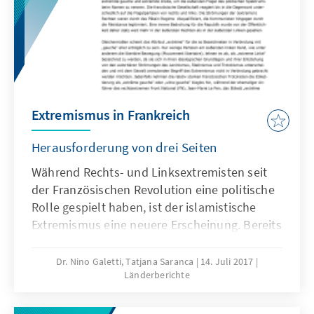
Extremismus in Frankreich
Herausforderung von drei Seiten
Während Rechts- und Linksextremisten seit
der Französischen Revolution eine politische
Rolle gespielt haben, ist der islamistische
Extremismus eine neuere Erscheinung. Bereits
infolge des algerischen Bürgerkriegs in den
1990er Jahren war Frankreich immer wieder
Dr. Nino Galetti, Tatjana Saranca
14. Juli 2017
Länderberichte
Opfer von islamistisch motivierten
Anschlägen. Mit den Terroranschlägen 2015 in
Paris sowie im Juli 2016 in Nizza ist die