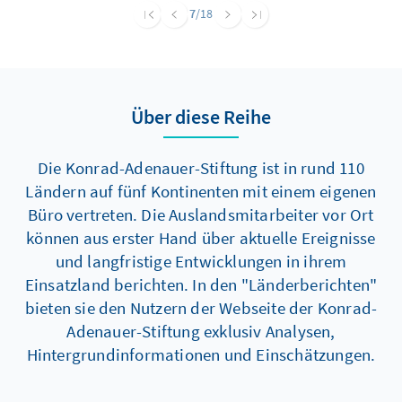
klar vor Marine Le Pen, die ihm mit knapp 40
7
/18
Prozent im zweiten Wahlgang klar unterliegen
soll. Angesichts dieser Zahlen macht sich
zunächst Erleichterung breit bei den
gemäßigten Wählern und Politikern.
Über diese Reihe
Die Konrad-Adenauer-Stiftung ist in rund 110
Ländern auf fünf Kontinenten mit einem eigenen
Büro vertreten. Die Auslandsmitarbeiter vor Ort
können aus erster Hand über aktuelle Ereignisse
und langfristige Entwicklungen in ihrem
Einsatzland berichten. In den "Länderberichten"
bieten sie den Nutzern der Webseite der Konrad-
Adenauer-Stiftung exklusiv Analysen,
Hintergrundinformationen und Einschätzungen.