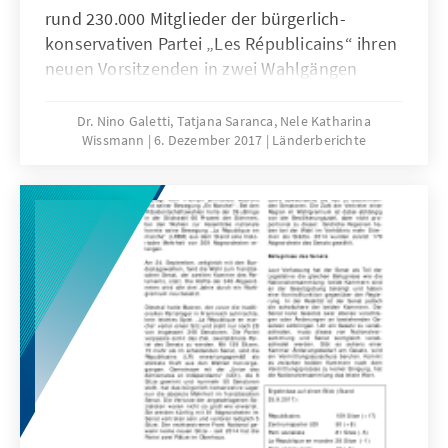
rund 230.000 Mitglieder der bürgerlich-
konservativen Partei „Les Républicains“ ihren
neuen Vorsitzenden in zwei Wahlgängen
wählen. Die Wahl wird von der Partei als
zentrale Etappe eines Erneuerungsprozesses
Dr. Nino Galetti, Tatjana Saranca, Nele Katharina
Wissmann
6. Dezember 2017
Länderberichte
gewertet, die sich die „Républicains“ nach
dem Debakel bei den Präsidentschaftswahlen
sowie den Wahlen zur Assemblée nationale
im Frühjahr 2017 verschrieben haben. Die
Niederlage stürzte die Partei in eine schwere
Identitätskrise, von der sie sich nur langsam
erholt.