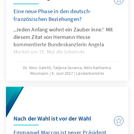
Eine neue Phase in den deutsch-
französischen Beziehungen?
„Jeden Anfang wohnt ein Zauber inne.“ Mit
diesem Zitat von Hermann Hesse
kommentierte Bundeskanzlerin Angela
Merkel am 15. Mai die jubelnde
Menschenmenge, die sich anlässlich des
Besuchs von Emmanuel Macron vor dem
Dr. Nino Galetti, Tatjana Saranca, Nele Katharina
Wissmann
9. Juni 2017
Länderberichte
Kanzleramt versammelte – allerdings nicht
um gegen das neue französische
Staatsoberhaupt zu demonstrieren, sondern
um Unterstützung für seinen pro-
europäischen Kurs zu zeigen. Macron hatte in
seinem Wahlkampf intensiv für eine engere
Nach der Wahl ist vor der Wahl
Zusammenarbeit zwischen Frankreich und
Deutschland geworben.
Emmanuel Macron ist neuer Präsident