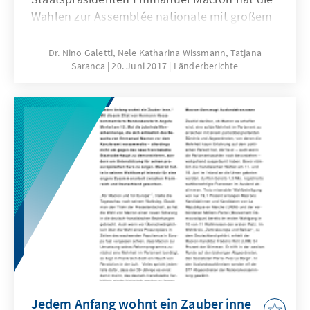
Wahlen zur Assemblée nationale mit großem
Vorsprung gewonnen und wird künftig 359
von 577 Abgeordneten stellen. Die absolute
Dr. Nino Galetti, Nele Katharina Wissmann, Tatjana
Saranca
20. Juni 2017
Länderberichte
Mehrheit liegt bei 289 Abgeordneten. Die
bürgerlich-konservativen „Républicains“ und
die mit ihnen verbündeten Unabhängigen
(UDI) kommen auf 131 Sitze (bisher 225) und
bleiben damit weit hinter ihren eigenen
Erwartungen, die absolute Mehrheit zu
erlangen und den Präsidenten auf diese Weise
in eine Kohabitation zu zwingen, zurück.
Jedem Anfang wohnt ein Zauber inne