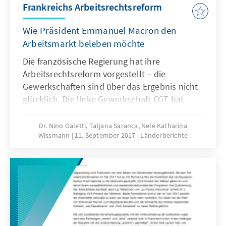
Frankreichs Arbeitsrechtsreform
Wie Präsident Emmanuel Macron den
Arbeitsmarkt beleben möchte
Die französische Regierung hat ihre
Arbeitsrechtsreform vorgestellt – die
Gewerkschaften sind über das Ergebnis nicht
glücklich. Die linke Gewerkschaft CGT hat
bereits im Juli zu Protesten aufgerufen.
Tausende Franzosen werden am Dienstag
Dr. Nino Galetti, Tatjana Saranca, Nele Katharina
Wissmann
11. September 2017
Länderberichte
aller Voraussicht nach auf die Straßen gehen.
Das Gesetz höhle den Schutz der
Beschäftigten aus, heißt es von Seiten der
Kritiker. Das neue Arbeitsgesetz werde endlich
der Realität der Arbeitgeber gerecht, begrüßte
der Arbeitgeberverband MEDEF den Vorschlag.