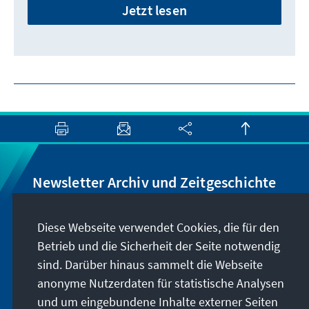
Jetzt lesen
Newsletter Archiv und Zeitgeschichte
Wir informieren Sie über Neuigkeiten rund um
Diese Webseite verwendet Cookies, die für den
unser Archiv, geben Hinweise zu unseren
Betrieb und die Sicherheit der Seite notwendig
zeithistorisch-politischen Veranstaltungen und
sind. Darüber hinaus sammelt die Webseite
machen Sie auf neu erschienene Publikationen
anonyme Nutzerdaten für statistische Analysen
und Formate aufmerksam. Der Newsletter
und um eingebundene Inhalte externer Seiten
erscheint vier- bis fünfmal im Jahr.