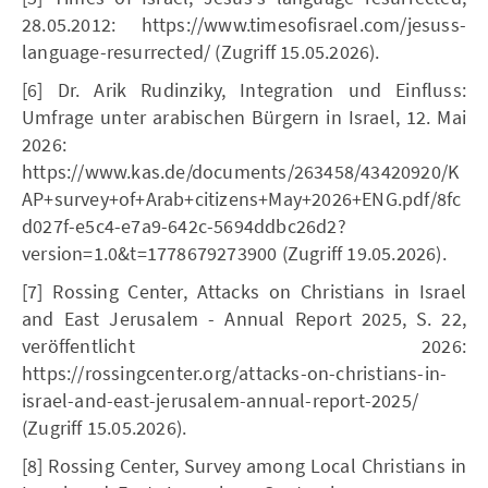
28.05.2012: https://www.timesofisrael.com/jesuss-
language-resurrected/ (Zugriff 15.05.2026).
[6] Dr. Arik Rudinziky, Integration und Einfluss:
Umfrage unter arabischen Bürgern in Israel, 12. Mai
2026:
https://www.kas.de/documents/263458/43420920/K
AP+survey+of+Arab+citizens+May+2026+ENG.pdf/8fc
d027f-e5c4-e7a9-642c-5694ddbc26d2?
version=1.0&t=1778679273900 (Zugriff 19.05.2026).
[7] Rossing Center, Attacks on Christians in Israel
and East Jerusalem - Annual Report 2025, S. 22,
veröffentlicht 2026:
https://rossingcenter.org/attacks-on-christians-in-
israel-and-east-jerusalem-annual-report-2025/
(Zugriff 15.05.2026).
[8] Rossing Center, Survey among Local Christians in