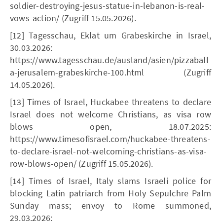
soldier-destroying-jesus-statue-in-lebanon-is-real-
vows-action/ (Zugriff 15.05.2026).
[12] Tagesschau, Eklat um Grabeskirche in Israel,
30.03.2026:
https://www.tagesschau.de/ausland/asien/pizzaball
a-jerusalem-grabeskirche-100.html (Zugriff
14.05.2026).
[13] Times of Israel, Huckabee threatens to declare
Israel does not welcome Christians, as visa row
blows open, 18.07.2025:
https://www.timesofisrael.com/huckabee-threatens-
to-declare-israel-not-welcoming-christians-as-visa-
row-blows-open/ (Zugriff 15.05.2026).
[14] Times of Israel, Italy slams Israeli police for
blocking Latin patriarch from Holy Sepulchre Palm
Sunday mass; envoy to Rome summoned,
29.03.2026: