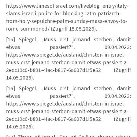
https://www.timesofisrael.com/liveblog_entry/italy-
slams-israeli-police-for-blocking-latin-patriarch-
from-holy-sepulchre-palm-sunday-mass-envoy-to-
rome-summoned/ (Zugriff 15.05.2026).
[15] Spiegel, „Muss erst jemand sterben, damit
etwas passiert?“, 09.04.2023:
https://www.spiegel.de/ausland/christen-in-israel-
muss-erst-jemand-sterben-damit-etwas-passiert-a-
2ecc19c0-b891-4fac-b817-6a607d1f5e52 (Zugriff
14.05.2026).
[16] Spiegel, „Muss erst jemand sterben, damit
etwas passiert?“, 09.04.2023:
https://www.spiegel.de/ausland/christen-in-israel-
muss-erst-jemand-sterben-damit-etwas-passiert-a-
2ecc19c0-b891-4fac-b817-6a607d1f5e52 (Zugriff
14.05.2026).