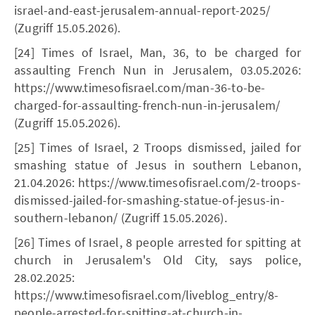
israel-and-east-jerusalem-annual-report-2025/
(Zugriff 15.05.2026).
[24] Times of Israel, Man, 36, to be charged for
assaulting French Nun in Jerusalem, 03.05.2026:
https://www.timesofisrael.com/man-36-to-be-
charged-for-assaulting-french-nun-in-jerusalem/
(Zugriff 15.05.2026).
[25] Times of Israel, 2 Troops dismissed, jailed for
smashing statue of Jesus in southern Lebanon,
21.04.2026: https://www.timesofisrael.com/2-troops-
dismissed-jailed-for-smashing-statue-of-jesus-in-
southern-lebanon/ (Zugriff 15.05.2026).
[26] Times of Israel, 8 people arrested for spitting at
church in Jerusalem's Old City, says police,
28.02.2025:
https://www.timesofisrael.com/liveblog_entry/8-
people-arrested-for-spitting-at-church-in-