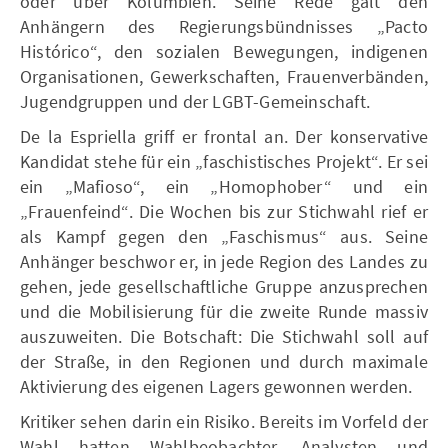
oder über Kolumbien. Seine Rede galt den
Anhängern des Regierungsbündnisses „Pacto
Histórico“, den sozialen Bewegungen, indigenen
Organisationen, Gewerkschaften, Frauenverbänden,
Jugendgruppen und der LGBT-Gemeinschaft.
De la Espriella griff er frontal an. Der konservative
Kandidat stehe für ein „faschistisches Projekt“. Er sei
ein „Mafioso“, ein „Homophober“ und ein
„Frauenfeind“. Die Wochen bis zur Stichwahl rief er
als Kampf gegen den „Faschismus“ aus. Seine
Anhänger beschwor er, in jede Region des Landes zu
gehen, jede gesellschaftliche Gruppe anzusprechen
und die Mobilisierung für die zweite Runde massiv
auszuweiten. Die Botschaft: Die Stichwahl soll auf
der Straße, in den Regionen und durch maximale
Aktivierung des eigenen Lagers gewonnen werden.
Kritiker sehen darin ein Risiko. Bereits im Vorfeld der
Wahl hatten Wahlbeobachter, Analysten und