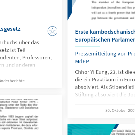
tsgesetz
Erste kambodschanisch
Europäischen Parlame
hrbuchs über das
tz ist Teil
Pressemitteilung von Pro
udenten, Professoren,
MdEP
ern und anderen
Chhor Yi Eung, 23, ist di
hes Lehrbuch über das
die ein Praktikum im Eur
 zur Verfügung zu
änderberichte
absolviert. Als Stipendia
 der relevanten
Stiftung absolviert die J
 der
dritten Studienjahr ihr P
n und weiterer
zum 26. Oktober 2007 sow
iert. Zum ersten Mal
30. Oktober 20
Horst Posdorf, einem de
des Schlichtungsrats
Europaparlaments, als au
diskutiert. Das Buch
der EVP. Die EVP ist die g
eitsgesetze und –praxis