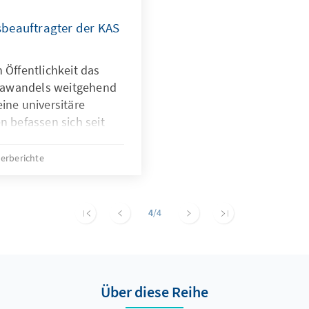
beauftragter der KAS
 Öffentlichkeit das
mawandels weitgehend
ine universitäre
n befassen sich seit
 globalen
glichen Auswirkungen
erberichte
teht in der
esorgnis über
en Jahren. Die
4
/4
en Klimageschehens
h wahrgenommen, was in
der rasch
 des Landes
Über diese Reihe
 globalen Effekten.