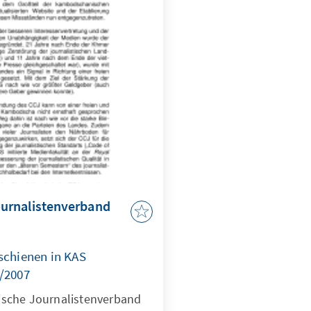
nd steht für konservative
urnalistenverband
schienen in KAS
2/2007
sche Journalistenverband