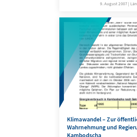
Adenauer-Stiftung begleitet s
9. August 2007
Län
kambodschanische Regierung 
Bemühungen um Dezentralisi
einer „kommunalen Selbstve
den ersten Gemeinderatswahl
den vergangenen Jahren ist d
Dezentralisierungsprozess je
geraten. Um Wege aus der Sac
die KAS den Stuttgarter OBM 
nach Kambodscha eingeladen
Klimawandel – Zur öffentl
Wahrnehmung und Regierun
Kambodscha