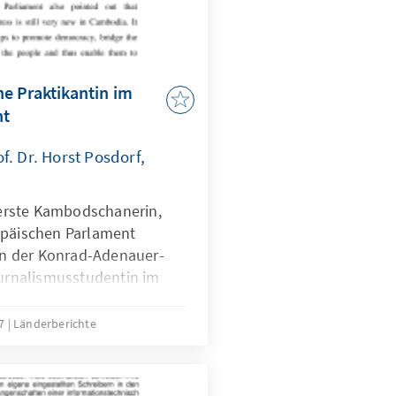
e Praktikantin im
nt
f. Dr. Horst Posdorf,
e erste Kambodschanerin,
opäischen Parlament
tin der Konrad-Adenauer-
ournalismusstudentin im
raktikum vom 27. August bis
ohl im Büro von Prof. Dr.
07
Länderberichte
utschen Abgeordneten des
ch in der Presseabteilung
rößte Fraktion im