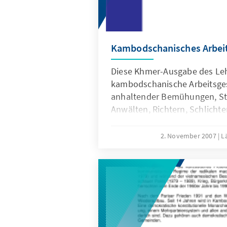
Kambodschanisches Arbei
Diese Khmer-Ausgabe des Le
kambodschanische Arbeitsgese
anhaltender Bemühungen, St
Anwälten, Richtern, Schlicht
Interessierten ein maßgeblic
Arbeitsgesetz in Kambodscha
2. November 2007
L
stellen, das auf einer Analyse
Bestimmungen des Gesetzes,
Implementierungsvorschrifte
Hintergrundinformationen bas
werden auch Entscheidungen 
und Urteile der Zivilgerichte 
konzentriert sich auf die Arb