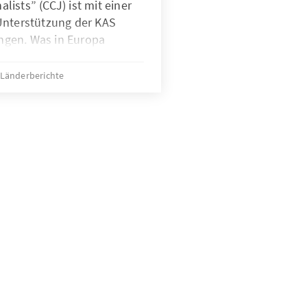
ists” (CCJ) ist mit einer
Unterstützung der KAS
gen. Was in Europa
hen sorgen würde, ist in
leine Besonderheit. Denn
Länderberichte
ernetkentnisse der
er schlecht bestellt.