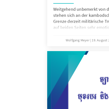
Weitgehend unbemerkt von de
stehen sich an der kambodsc
Grenze derzeit militärische 
auf beiden Seiten sehr emot
Konflikt schwelt bereits seit
droht nun – im Angesicht ge
Wolfgang Meyer
19. August
innenpolitischer Konfliktlini
Parlamentswahlen in Kambods
unbekanntes kritisches Ausma