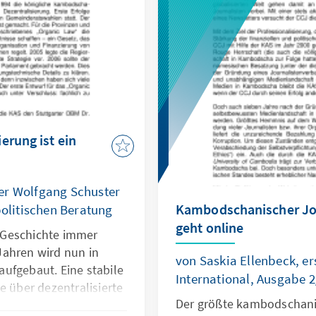
Europäischen Parlament u
Werte.
erung ist ein
er Wolfgang Schuster
Kambodschanischer Jo
politischen Beratung
geht online
 Geschichte immer
 Jahren wird nun in
von Saskia Ellenbeck, er
ufgebaut. Eine stabile
International, Ausgabe 
e über dezentralisierte
Der größte kambodschani
t. Die Konrad-