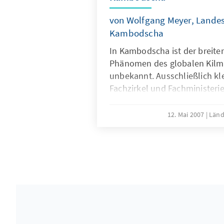
von Wolfgang Meyer, Landes
Kambodscha
In Kambodscha ist der breiten
Phänomen des globalen Kil
unbekannt. Ausschließlich kle
Fachzirkel und Fachministerie
kürzester Zeit mit Fragen des
Klimawandels und seiner mö
12. Mai 2007
Länd
auf Kambodscha. Dennoch bes
allgemeinen Öffentlichkeit B
Klimaänderungen in den letzt
Regelmäßigkeit des jährlich
wird als weniger verlässlic
der hiesigen Diskussion aber 
fortschreitenden Entwaldung
zugeschrieben wird und nicht