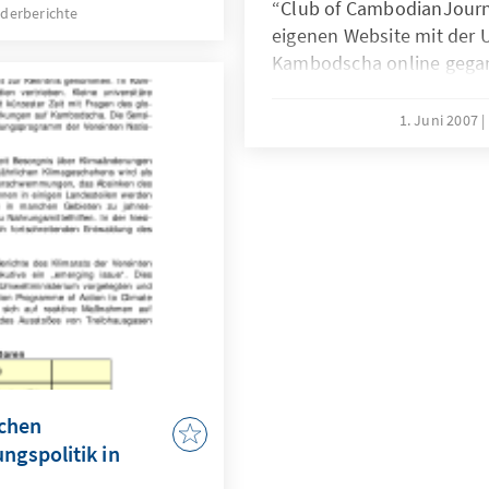
“Club of CambodianJournal
eit 1994 die
derberichte
eigenen Website mit der 
bei ihren
Kambodscha online gegan
erung. Der Anfang
vielleicht für wenig Aufse
rwaltung“ wurde mit
Kambodscha schon eine k
en 2002 gemacht. In
1. Juni 2007
um die Computer- und Int
er
Kambodschaner ist es bish
doch ins Stocken
kgasse zu finden, hat
Dr. Wolfgang Schuster
.
ichen
gspolitik in