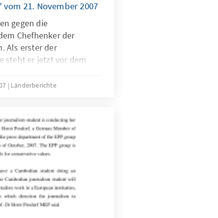
T" vom 21. November 2007
en gegen die
 dem Chefhenker der
 Als erster der
 steht er jetzt vor dem
ort beruft sich Kaing Guek
ie er selbst nie
007
Länderberichte