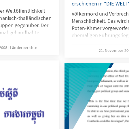
erschienen in "DIE WEL
r Weltöffentlichkeit
Völkermord und Verbrech
hanisch-thailändischen
Menschlichkeit. Das wird
Truppen gegenüber. Der
Roten-Khmer vorgeworfen.
ional gehandhabte
ehemaligen Führungsriege
 vielen Jahrzehnten und
UN-Völkermordtribunal. D
spannter
 2008
Länderberichte
Eav auf Menschenrechte, d
21. November 2
en in Thailand und den
berücksichtigte.
cha – ein bisher
ß zu erreichen.