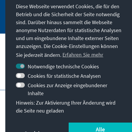
Diese Webseite verwendet Cookies, die für den
Betrieb und die Sicherheit der Seite notwendig
Jetzt abonnieren
sind. Darüber hinaus sammelt die Webseite
anonyme Nutzerdaten für statistische Analysen
und um eingebundene Inhalte externer Seiten
Anschrift
anzuzeigen. Die Cookie-Einstellungen können
Sie jederzeit ändern.
Erfahren Sie mehr
Kontakt
Notwendige technische Cookies
Cookies für statistische Analysen
Besuchen Sie auch
Cookies zur Anzeige eingebundener
Inhalte
Hauptseite der KAS
Impressum
Datenschutz
Hinweis: Zur Aktivierung Ihrer Änderung wird
Nutzungsbedingungen
die Seite neu geladen
Erklärung zur Barrierefreiheit
Barriere melden
© Konrad-Adenauer-Stiftung e.V. 2026
Alle