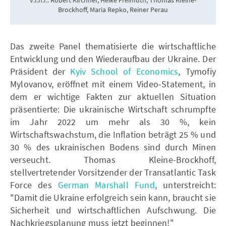
v.l.n.r.: Robert Kirchner, Heike Freimuth, Thomas Kleine-
Brockhoff, Maria Repko, Reiner Perau
Das zweite Panel thematisierte die wirtschaftliche
Entwicklung und den Wiederaufbau der Ukraine. Der
Präsident der
Kyiv School of Economics
, Tymofiy
Mylovanov, eröffnet mit einem Video-Statement, in
dem er wichtige Fakten zur aktuellen Situation
präsentierte: Die ukrainische Wirtschaft schrumpfte
im Jahr 2022 um mehr als 30 %, kein
Wirtschaftswachstum, die Inflation beträgt 25 % und
30 % des ukrainischen Bodens sind durch Minen
verseucht. Thomas Kleine-Brockhoff,
stellvertretender Vorsitzender der Transatlantic Task
Force des
German Marshall Fund
, unterstreicht:
"Damit die Ukraine erfolgreich sein kann, braucht sie
Sicherheit und wirtschaftlichen Aufschwung. Die
Nachkriegsplanung muss jetzt beginnen!"