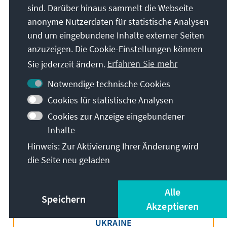
Jetzt lesen
sind. Darüber hinaus sammelt die Webseite
anonyme Nutzerdaten für statistische Analysen
und um eingebundene Inhalte externer Seiten
anzuzeigen. Die Cookie-Einstellungen können
Sie jederzeit ändern.
Erfahren Sie mehr
Notwendige technische Cookies
Cookies für statistische Analysen
Cookies zur Anzeige eingebundener
Inhalte
Themen
Hinweis: Zur Aktivierung Ihrer Änderung wird
die Seite neu geladen
DEMOKRATIE BRAUCHT MITWIRKUNG
Alle
Speichern
Akzeptieren
RUSSISCHER ANGRIFFSKRIEG AUF DIE
UKRAINE