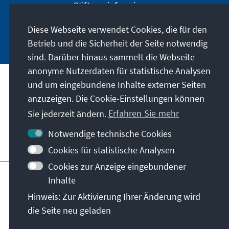
Stiftung informieren.
Diese Webseite verwendet Cookies, die für den
Jetzt abonnieren
Betrieb und die Sicherheit der Seite notwendig
sind. Darüber hinaus sammelt die Webseite
anonyme Nutzerdaten für statistische Analysen
und um eingebundene Inhalte externer Seiten
Anschrift
anzuzeigen. Die Cookie-Einstellungen können
Sie jederzeit ändern.
Erfahren Sie mehr
Kontakt
Notwendige technische Cookies
Besuchen Sie auch
Cookies für statistische Analysen
Cookies zur Anzeige eingebundener
Hauptseite der KAS
Impressum
Datenschutz
Inhalte
Nutzungsbedingungen
Hinweis: Zur Aktivierung Ihrer Änderung wird
Erklärung zur Barrierefreiheit
Barriere melden
die Seite neu geladen
Allg. Geschäftsbedingungen