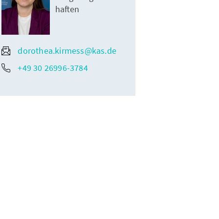
haften
dorothea.kirmess@kas.de
+49 30 26996-3784
t
nt der Freistaates Bayer Dr. Markus Söder MdL, der Vorsitzende der
ftung Markus Ferber MdEP, die Vorsitzende der Konrad-Adenauer-
ramp-Karrenbauer, der Ministerpräsident von Nordrhein-Westfalen
und der Vorsitzende der Deutschen Bischofskonferenz Dr. Heiner
Wilmer SCJ.