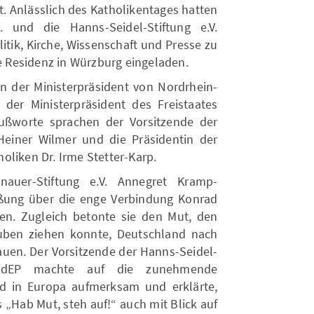
t. Anlässlich des Katholikentages hatten
. und die Hanns-Seidel-Stiftung e.V.
litik, Kirche, Wissenschaft und Presse zu
 Residenz in Würzburg eingeladen.
n der Ministerpräsident von Nordrhein-
er Ministerpräsident des Freistaates
ußworte sprachen der Vorsitzende der
Heiner Wilmer und die Präsidentin der
oliken Dr. Irme Stetter-Karp.
nauer-Stiftung e.V. Annegret Kramp-
üßung über die enge Verbindung Konrad
en. Zugleich betonte sie den Mut, den
ben ziehen konnte, Deutschland nach
uen. Der Vorsitzende der Hanns-Seidel-
 MdEP machte auf die zunehmende
nd in Europa aufmerksam und erklärte,
 „Hab Mut, steh auf!“ auch mit Blick auf