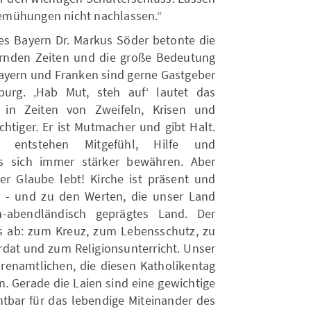
emühungen nicht nachlassen.“
tes Bayern Dr. Markus Söder betonte die
ernden Zeiten und die große Bedeutung
„Bayern und Franken sind gerne Gastgeber
burg. ‚Hab Mut, steh aufʻ lautet das
 in Zeiten von Zweifeln, Krisen und
htiger. Er ist Mutmacher und gibt Halt.
ng entstehen Mitgefühl, Hilfe und
 sich immer stärker bewähren. Aber
Der Glaube lebt! Kirche ist präsent und
ft - und zu den Werten, die unser Land
ch-abendländisch geprägtes Land. Der
nis ab: zum Kreuz, zum Lebensschutz, zu
rdat und zum Religionsunterricht. Unser
hrenamtlichen, die diesen Katholikentag
. Gerade die Laien sind eine gewichtige
htbar für das lebendige Miteinander des