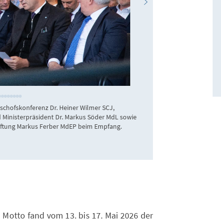
KAS/Gamrad
schofskonferenz Dr. Heiner Wilmer SCJ,
Der Ministerpräside
 Ministerpräsident Dr. Markus Söder MdL sowie
Hanns-Seidel-Sti
tiftung Markus Ferber MdEP beim Empfang.
Stiftung Annegret K
Hendrik Wüst MdL 
 Motto fand vom 13. bis 17. Mai 2026 der