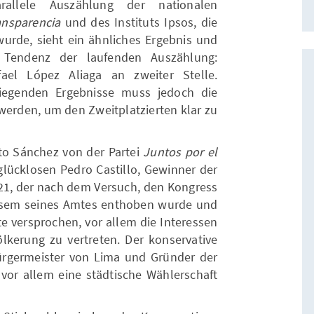
rallele Auszählung der nationalen
ansparencia
und des Instituts Ipsos, die
 wurde, sieht ein ähnliches Ergebnis und
e Tendenz der laufenden Auszählung:
el López Aliaga an zweiter Stelle.
liegenden Ergebnisse muss jedoch die
erden, um den Zweitplatzierten klar zu
rto Sánchez von der Partei
Juntos por el
glücklosen Pedro Castillo, Gewinner der
21, der nach dem Versuch, den Kongress
iesem seines Amtes enthoben wurde und
tte versprochen, vor allem die Interessen
lkerung zu vertreten. Der konservative
ürgermeister von Lima und Gründer der
t vor allem eine städtische Wählerschaft