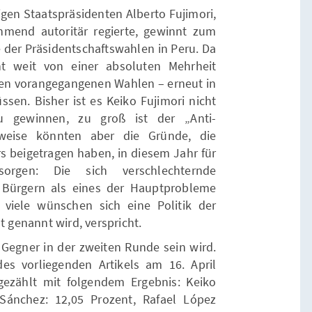
igen Staatspräsidenten Alberto Fujimori,
mend autoritär regierte, gewinnt zum
e der Präsidentschaftswahlen in Peru. Da
t weit von einer absoluten Mehrheit
n den vorangegangenen Wahlen – erneut in
sen. Bisher ist es Keiko Fujimori nicht
u gewinnen, zu groß ist der „Anti-
rweise könnten aber die Gründe, die
rs beigetragen haben, in diesem Jahr für
sorgen: Die sich verschlechternde
n Bürgern als eines der Hauptprobleme
iele wünschen sich eine Politik der
t genannt wird, verspricht.
 Gegner in der zweiten Runde sein wird.
s vorliegenden Artikels am 16. April
ezählt mit folgendem Ergebnis: Keiko
 Sánchez: 12,05 Prozent, Rafael López