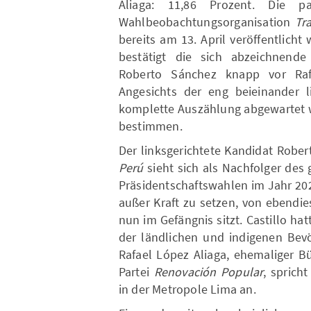
Aliaga: 11,86 Prozent. Die pa
Wahlbeobachtungsorganisation
Tr
bereits am 13. April veröffentlicht
bestätigt die sich abzeichnend
Roberto Sánchez knapp vor Rafa
Angesichts der eng beieinander 
komplette Auszählung abgewartet w
bestimmen.
Der linksgerichtete Kandidat Robe
Perú
sieht sich als Nachfolger des 
Präsidentschaftswahlen im Jahr 20
außer Kraft zu setzen, von ebend
nun im Gefängnis sitzt. Castillo ha
der ländlichen und indigenen Bevö
Rafael López Aliaga, ehemaliger B
Partei
Renovación Popular
, sprich
in der Metropole Lima an.