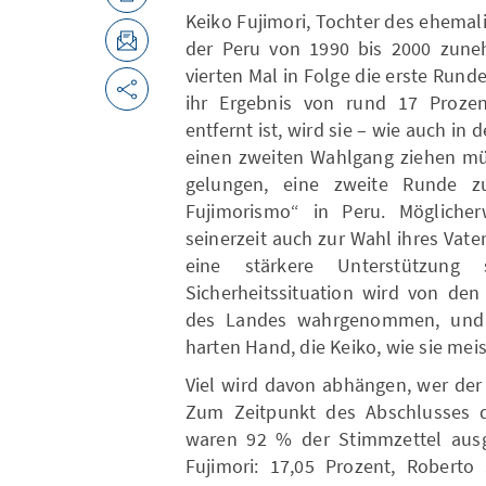
Keiko Fujimori, Tochter des ehemal
der Peru von 1990 bis 2000 zuneh
vierten Mal in Folge die erste Rund
ihr Ergebnis von rund 17 Prozen
entfernt ist, wird sie – wie auch i
einen zweiten Wahlgang ziehen müs
gelungen, eine zweite Runde z
Fujimorismo“ in Peru. Mögliche
seinerzeit auch zur Wahl ihres Vate
eine stärkere Unterstützung 
Sicherheitssituation wird von de
des Landes wahrgenommen, und v
harten Hand, die Keiko, wie sie meis
Viel wird davon abhängen, wer der
Zum Zeitpunkt des Abschlusses de
waren 92 % der Stimmzettel ausg
Fujimori: 17,05 Prozent, Roberto