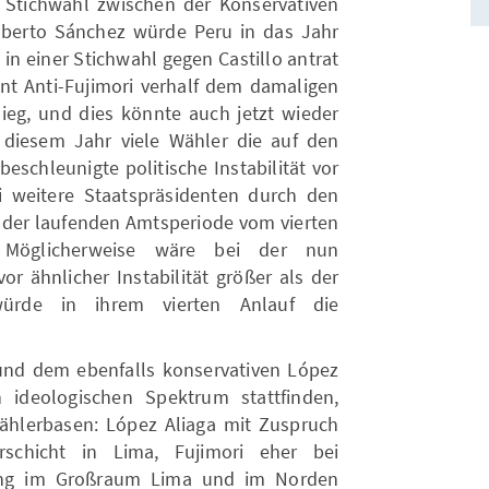
– Stichwahl zwischen der Konservativen
berto Sánchez würde Peru in das Jahr
in einer Stichwahl gegen Castillo antrat
nt Anti-Fujimori verhalf dem damaligen
ieg, und dies könnte auch jetzt wieder
in diesem Jahr viele Wähler die auf den
eschleunigte politische Instabilität vor
 weitere Staatspräsidenten durch den
n der laufenden Amtsperiode vom vierten
d. Möglicherweise wäre bei der nun
r ähnlicher Instabilität größer als der
würde in ihrem vierten Anlauf die
und dem ebenfalls konservativen López
ideologischen Spektrum stattfinden,
Wählerbasen: López Aliaga mit Zuspruch
schicht in Lima, Fujimori eher bei
ng im Großraum Lima und im Norden