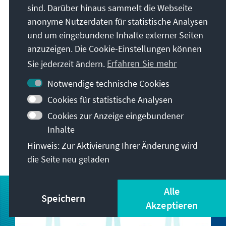
sind. Darüber hinaus sammelt die Webseite
anonyme Nutzerdaten für statistische Analysen
Themen
und um eingebundene Inhalte externer Seiten
anzuzeigen. Die Cookie-Einstellungen können
Sie jederzeit ändern.
Erfahren Sie mehr
EUROPA UND INTERNATIONALES
Notwendige technische Cookies
FREIHEIT BRAUCHT SICHERHEIT
Cookies für statistische Analysen
Cookies zur Anzeige eingebundener
DEMOKRATIE BRAUCHT MITWIRKUNG
Inhalte
SICHERHEIT UND VERTEIDIGUNG
Hinweis: Zur Aktivierung Ihrer Änderung wird
die Seite neu geladen
Alle
Speichern
Akzeptieren