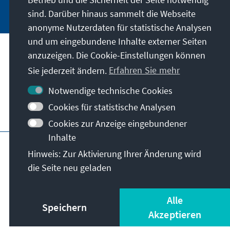
Jetzt abonnieren
sind. Darüber hinaus sammelt die Webseite
anonyme Nutzerdaten für statistische Analysen
und um eingebundene Inhalte externer Seiten
Anschrift
anzuzeigen. Die Cookie-Einstellungen können
Sie jederzeit ändern.
Erfahren Sie mehr
Kontakt
Notwendige technische Cookies
Cookies für statistische Analysen
Besuchen Sie auch
Cookies zur Anzeige eingebundener
Inhalte
Hauptseite der KAS
Impressum
Datenschutz
Hinweis: Zur Aktivierung Ihrer Änderung wird
Nutzungsbedingungen
die Seite neu geladen
Erklärung zur Barrierefreiheit
Barriere melden
© Konrad-Adenauer-Stiftung e.V. 2026
Alle
Speichern
Akzeptieren