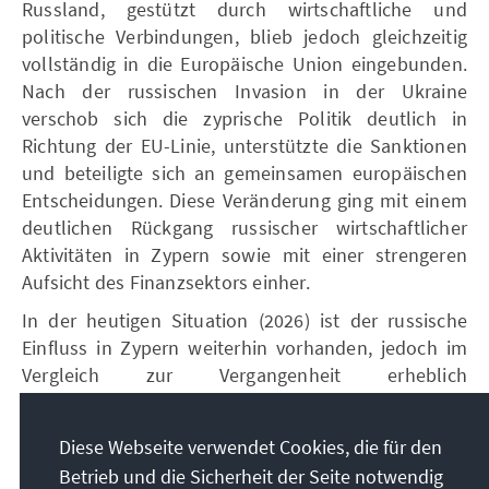
Russland, gestützt durch wirtschaftliche und
politische Verbindungen, blieb jedoch gleichzeitig
vollständig in die Europäische Union eingebunden.
Nach der russischen Invasion in der Ukraine
verschob sich die zyprische Politik deutlich in
Richtung der EU-Linie, unterstützte die Sanktionen
und beteiligte sich an gemeinsamen europäischen
Entscheidungen. Diese Veränderung ging mit einem
deutlichen Rückgang russischer wirtschaftlicher
Aktivitäten in Zypern sowie mit einer strengeren
Aufsicht des Finanzsektors einher.
In der heutigen Situation (2026) ist der russische
Einfluss in Zypern weiterhin vorhanden, jedoch im
Vergleich zur Vergangenheit erheblich
eingeschränkt. Das wirtschaftliche Gewicht hat
aufgrund von Sanktionen und Bankbeschränkungen
Diese Webseite verwendet Cookies, die für den
deutlich abgenommen, während der politische
Betrieb und die Sicherheit der Seite notwendig
Einfluss durch die Angleichung Zyperns an die