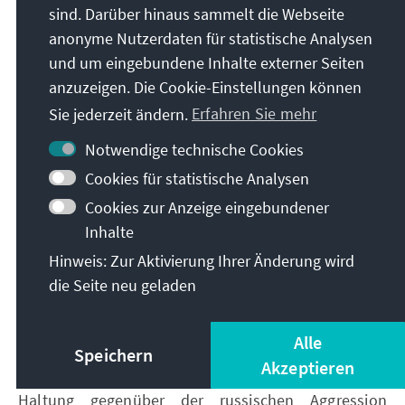
sind. Darüber hinaus sammelt die Webseite
europäische Politik gegenüber Russland geschwächt
anonyme Nutzerdaten für statistische Analysen
wurde. Soziale und kulturelle Elemente der
und um eingebundene Inhalte externer Seiten
russischen Präsenz bestehen jedoch weiterhin fort,
insbesondere durch die russischsprachige
anzuzeigen. Die Cookie-Einstellungen können
Gemeinschaft auf der Insel. Das Gesamtbild zeigt
Sie jederzeit ändern.
Erfahren Sie mehr
einen Übergang von einer Phase intensiver
Notwendige technische Cookies
wirtschaftlicher Verflechtung und starker russischer
Präsenz zu einer neuen Phase der Entkopplung und
Cookies für statistische Analysen
Neuorientierung hin zum Westen, jedoch ohne
Cookies zur Anzeige eingebundener
vollständiges Verschwinden der historischen
Inhalte
Bindungen.
Hinweis: Zur Aktivierung Ihrer Änderung wird
die Seite neu geladen
Zypern und Ukraine
Alle
Speichern
Seit Beginn der russischen Invasion im Februar 2022
Akzeptieren
hat die Republik Zypern eine klare verurteilende
Haltung gegenüber der russischen Aggression