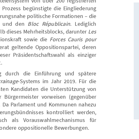
eiensystem von über 200 registrierten
r Prozess begünstigte die Eingliederung
ierungsnahe politische Formationen – die
und den
Bloc Républicain
. Lediglich
lb dieses Mehrheitsblocks, darunter
Les
tionskraft sowie die
Forces Cauris pour
erat geltende Oppositionspartei, deren
ser Präsidentschaftswahl als einziger
.
g durch die Einführung und spätere
rrainage
-Systems im Jahr 2019. Für die
ten Kandidaten die Unterstützung von
 Bürgermeister vorweisen (gegenüber
4). Da Parlament und Kommunen nahezu
erungsbündnisses kontrolliert werden,
tisch als Vorauswahlmechanismus für
sondere oppositionelle Bewerbungen.