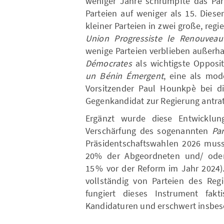
weniger Jahre schrumpfte das Part
Parteien auf weniger als 15. Diese
kleiner Parteien in zwei große, reg
Union Progressiste le Renouveau
wenige Parteien verblieben außerha
Démocrates
als wichtigste Opposi
un Bénin Émergent
, eine als mod
Vorsitzender Paul Hounkpè bei die
Gegenkandidat zur Regierung antrat
Ergänzt wurde diese Entwicklun
Verschärfung des sogenannten
Pa
Präsidentschaftswahlen 2026 muss
20% der Abgeordneten und/ oder
15 % vor der Reform im Jahr 202
vollständig von Parteien des Regi
fungiert dieses Instrument fak
Kandidaturen und erschwert insbe