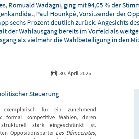
s, Romuald Wadagni, ging mit 94,05 % der Stimm
genkandidat, Paul Hounkpè, Vorsitzender der Oppo
pp sechs Prozent deutlich zurück. Angesichts de
lt der Wahlausgang bereits im Vorfeld als weitg
gang als vielmehr die Wahlbeteiligung in den M
30. April 2026
politischer Steuerung
ht exemplarisch für ein zunehmend
ka: formal kompetitive Wahlen, deren
trukturell stark eingeschränkt ist.
ten Oppositionspartei
Les Démocrates
,