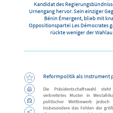
Kandidat des Regierungsbündnisse
Urnengang hervor. Sein einziger Ge
Bénin Émergent, blieb mit kna
Oppositionspartei Les Démocrates ga
rückte weniger der Wahlaus
Reformpolitik als Instrument 
Die Präsidentschaftswahl ste
verbreitetes Muster in Westafri
politischer Wettbewerb jedoch s
Insbesondere das Fehlen der größ