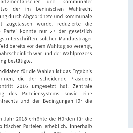
arlamentarischer und kommunaler
lso der im beninischen Wahlrecht
zung durch Abgeordnete und kommunale
l zugelassen wurde, reduzierte die
 Partei konnte nur 27 der gesetzlich
sunterschriften solcher Mandatsträger
Feld bereits vor dem Wahltag so verengt,
ahrscheinlich war und der Wahlprozess
ung bestätigte.
didaten für die Wahlen ist das Ergebnis
eformen, die der scheidende Präsident
ntritt 2016 umgesetzt hat. Zentrale
g des Parteiensystems sowie eine
hlrechts und der Bedingungen für die
m Jahr 2018 erhöhte die Hürden für die
tischer Parteien erheblich. Innerhalb