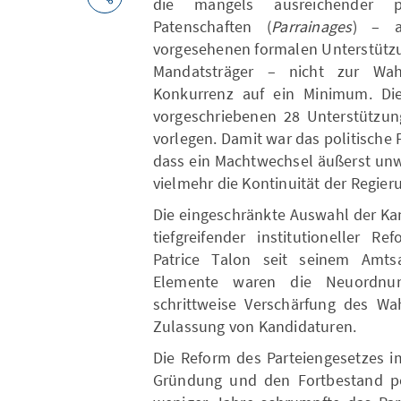
die mangels ausreichender p
Patenschaften (
Parrainages
) – a
vorgesehenen formalen Unterstüt
Mandatsträger – nicht zur Wah
Konkurrenz auf ein Minimum. Die
vorgeschriebenen 28 Unterstützung
vorlegen. Damit war das politische 
dass ein Machtwechsel äußerst unw
vielmehr die Kontinuität der Regier
Die eingeschränkte Auswahl der Kan
tiefgreifender institutioneller R
Patrice Talon seit seinem Amtsa
Elemente waren die Neuordnun
schrittweise Verschärfung des Wa
Zulassung von Kandidaturen.
Die Reform des Parteiengesetzes i
Gründung und den Fortbestand poli