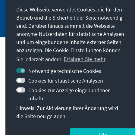
u.v.m. zu erhalten.
Diese Webseite verwendet Cookies, die für den
Betrieb und die Sicherheit der Seite notwendig
Jetzt abonnieren
sind. Darüber hinaus sammelt die Webseite
anonyme Nutzerdaten für statistische Analysen
und um eingebundene Inhalte externer Seiten
anzuzeigen. Die Cookie-Einstellungen können
Anschrift
Sie jederzeit ändern.
Erfahren Sie mehr
Kontakt
Notwendige technische Cookies
Cookies für statistische Analysen
Besuchen Sie auch
Cookies zur Anzeige eingebundener
Inhalte
Hauptseite der KAS
Impressum
Datenschutz
Hinweis: Zur Aktivierung Ihrer Änderung wird
Nutzungsbedingungen
die Seite neu geladen
Erklärung zur Barrierefreiheit
Barriere melden
© Konrad-Adenauer-Stiftung e.V. 2026