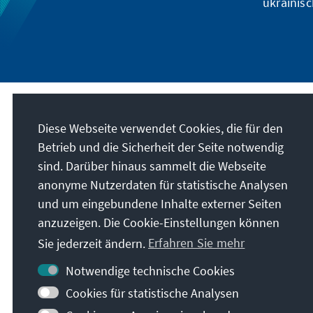
ukrainisc
Anschrift
Diese Webseite verwendet Cookies, die für den
Betrieb und die Sicherheit der Seite notwendig
Konrad-Adenauer-Stiftung e.V.
sind. Darüber hinaus sammelt die Webseite
Auslandsbüro Ukraine
anonyme Nutzerdaten für statistische Analysen
wul. Akademika Bohomoltsia 5, Büro 1
und um eingebundene Inhalte externer Seiten
01024
Kyiv
anzuzeigen. Die Cookie-Einstellungen können
Ukraine
Sie jederzeit ändern.
Erfahren Sie mehr
Notwendige technische Cookies
Cookies für statistische Analysen