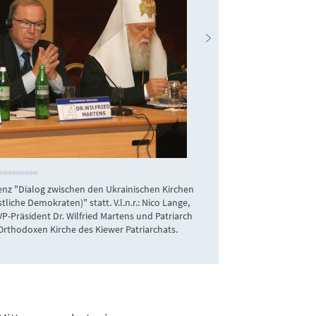
KAS Ukraine
enz "Dialog zwischen den Ukrainischen Kirchen
Die Vertreter aller 
liche Demokraten)" statt. V.l.n.r.: Nico Lange,
teil. V.l.n.r.: Ulan
P-Präsident Dr. Wilfried Martens und Patriarch
der Ukraine, Ralf 
-Orthodoxen Kirche des Kiewer Patriarchats.
Ukraine, sowie Dmytr