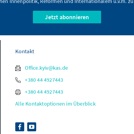
hen Innenpolitik, Reformen und Internationalem u.v.m. zu
Jetzt abonnieren
Kontakt
Office.kyiv@kas.de
+380 44 4927443
+380 44 4927443
Alle Kontaktoptionen im Überblick