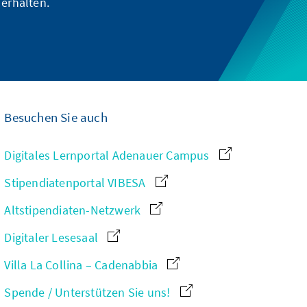
 erhalten.
Besuchen Sie auch
Digitales Lernportal Adenauer Campus
Stipendiatenportal VIBESA
Altstipendiaten-Netzwerk
Digitaler Lesesaal
Villa La Collina – Cadenabbia
Spende / Unterstützen Sie uns!