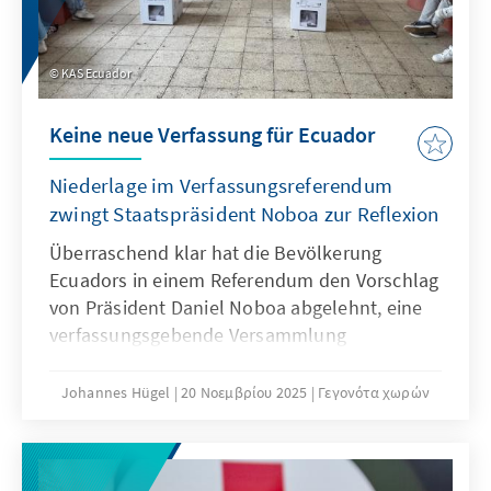
KAS Ecuador
Keine neue Verfassung für Ecuador
Niederlage im Verfassungsreferendum
zwingt Staatspräsident Noboa zur Reflexion
Überraschend klar hat die Bevölkerung
Ecuadors in einem Referendum den Vorschlag
von Präsident Daniel Noboa abgelehnt, eine
verfassungsgebende Versammlung
einzuberufen. Auch drei weitere vom
Staatschef vorgeschlagene
Johannes Hügel
20 Νοεμβρίου 2025
Γεγονότα χωρών
Verfassungsänderungen wurden abgelehnt.
Das Ergebnis bedeutet einen herben Schlag
für Noboa, aber auch eine Chance, den