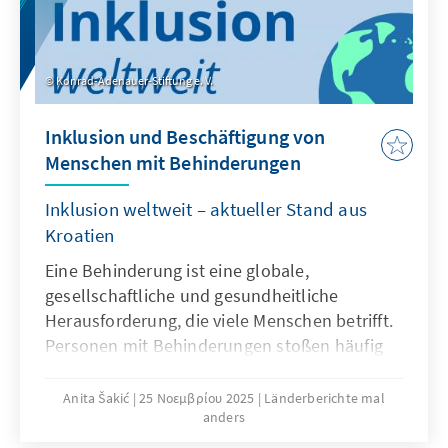
Konrad-Adenauer-Stiftung e. V.
Inklusion und Beschäftigung von
Menschen mit Behinderungen
Inklusion weltweit – aktueller Stand aus
Kroatien
Eine Behinderung ist eine globale,
gesellschaftliche und gesundheitliche
Herausforderung, die viele Menschen betrifft.
Personen mit Behinderungen stoßen häufig
auf Hindernisse wie eingeschränkten Zugang
zu Bildung, Dienstleistungen und
Anita Šakić
25 Νοεμβρίου 2025
Länderberichte mal
anders
Beschäftigung. In Kroatien wurden zwar
Fortschritte erzielt, doch bleibt die Integration