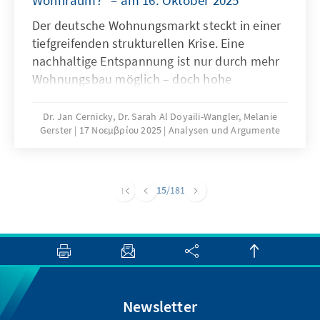
Wohnraum?“ – am 16. Oktober 2025
Der deutsche Wohnungsmarkt steckt in einer
tiefgreifenden strukturellen Krise. Eine
nachhaltige Entspannung ist nur durch mehr
Wohnungsbau möglich – doch hohe
Baukosten und komplexe regulatorische
Vorgaben bremsen die Bautätigkeit erheblich.
Dr. Jan Cernicky, Dr. Sarah Al Doyaili-Wangler, Melanie
Gerster
17 Νοεμβρίου 2025
Analysen und Argumente
Zur Lösung des Problems bedarf es einer
dringenden Reduktion regulatorischer
Komplexität.
15
/181
Newsletter