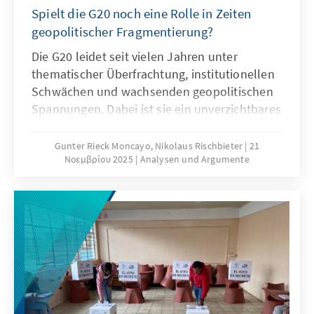
auffassen.
Spielt die G20 noch eine Rolle in Zeiten
geopolitischer Fragmentierung?
Die G20 leidet seit vielen Jahren unter
thematischer Überfrachtung, institutionellen
Schwächen und wachsenden geopolitischen
Spannungen. Dabei ist sie ein unverzichtbares
Format für die globale Ordnungspolitik und
muss daher ihre Legitimität und Wirksamkeit
Gunter Rieck Moncayo, Nikolaus Rischbieter
21
Νοεμβρίου 2025
Analysen und Argumente
zurückgewinnen. Dies kann nur gelingen,
wenn die G20 sich auf ihr Kernmandat
konzentriert, die Troika zu einer mehrjährigen
Planungsinstanz weiterentwickelt, die OECD
als Quasi-Sekretariat institutionell stärkt und
ihre Arbeitsweise stärker auf umsetzbare
Ergebnisse ausrichtet.