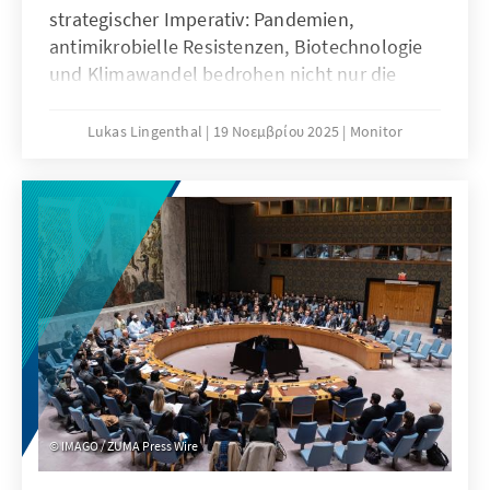
strategischer Imperativ: Pandemien,
antimikrobielle Resistenzen, Biotechnologie
und Klimawandel bedrohen nicht nur die
öffentliche Gesundheit, sondern auch
Sicherheit und Stabilität weltweit. Die
Lukas Lingenthal
19 Νοεμβρίου 2025
Monitor
während des World Health Summit 2025
gehaltenen Redebeiträge analysieren, wie
Gesundheitspolitik, Resilienz und
internationale Zusammenarbeit zur Stärkung
von Frieden und Sicherheit beitragen können
– und warum Investitionen in Gesundheit eine
zentrale Zukunftsaufgabe sind.
IMAGO / ZUMA Press Wire