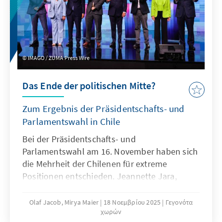
Die beiden Veto-Mächte Russland und China
enthielten sich der Stimme.
IMAGO / ZUMA Press Wire
Das Ende der politischen Mitte?
Zum Ergebnis der Präsidentschafts- und
Parlamentswahl in Chile
Bei der Präsidentschafts- und
Parlamentswahl am 16. November haben sich
die Mehrheit der Chilenen für extreme
Positionen entschieden. Jeannette Jara,
Kandidatin des Linksbündnisses Unidad por
Chile und seit ihrem 14. Lebensjahr aktives
Olaf Jacob, Mirya Maier
18 Νοεμβρίου 2025
Γεγονότα
χωρών
Mitglied der kommunistischen Partei, wird bei