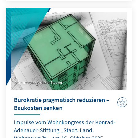
der Stichwahl am 14. Dezember gegen den
ultrakonservativen rechts-außen Kandidaten
der Partei Partido Republicano, José Antonio
Kast, antreten. Eindeutiger Verlierer der Wahl
ist das gemäßigte mitte-rechts Bündnis Chile
Grande y Unido der Kandidatin Evelyn
Matthei.
Smarterpix / ArchManStocker
Bürokratie pragmatisch reduzieren –
Baukosten senken
Impulse vom Wohnkongress der Konrad-
Adenauer-Stiftung „Stadt. Land.