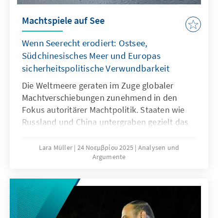
Machtspiele auf See
Wenn Seerecht erodiert: Ostsee,
Südchinesisches Meer und Europas
sicherheitspolitische Verwundbarkeit
Die Weltmeere geraten im Zuge globaler
Machtverschiebungen zunehmend in den
Fokus autoritärer Machtpolitik. Staaten wie
Russland und China untergraben gezielt das
Seerecht, um maritime Räume strategisch zu
formen – eine Praxis, die als „Lawfare“
Lara Müller
24 Νοεμβρίου 2025
Analysen und
Argumente
bekannt ist. In der Ostsee zeigen
Sabotageakte Europas Verwundbarkeit, im
Südchinesischen Meer demonstriert China,
wie Recht zur Machtfrage wird. Beide Fälle
verdeutlichen: Wo das Seerecht unterwandert