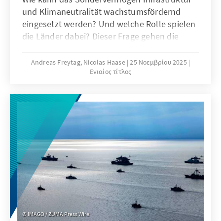
und Klimaneutralität wachstumsfördernd
eingesetzt werden? Und welche Rolle spielen
die Länder dabei? Dieser Frage gehen die
Autoren am Beispiel Mecklenburg-
Vorpommerns nach. Es zeigt sich, dass eine
Andreas Freytag, Nicolas Haase
25 Νοεμβρίου 2025
Ενιαίος τίτλος
zusätzliche Verwendung der Mittel in
Verbindung mit mutigen Wirtschaftsreformen
sowohl auf Bundes- als auch auf
Landesebene entscheidend ist.
IMAGO / ZUMA Press Wire