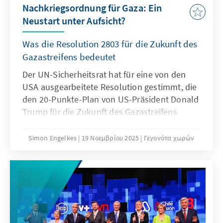
Nachkriegsordnung für Gaza: Ein
Neustart unter Aufsicht?
Was die Resolution 2803 für die Zukunft des
Gazastreifens bedeutet
Der UN-Sicherheitsrat hat für eine von den
USA ausgearbeitete Resolution gestimmt, die
den 20-Punkte-Plan von US-Präsident Donald
Trump für die Zukunft des Gazastreifens
international untermauert. Der Plan sieht
unter anderem die Einrichtung einer
Simon Engelkes
19 Νοεμβρίου 2025
Γεγονότα χωρών
internationalen Stabilisierungstruppe (ISF)
vor, zu der sich laut Angaben der USA
mehrere nicht namentlich genannte Länder
bereit erklärt haben. Die Resolution 2803
wurde von 13 Ländern – darunter den USA,
Frankreich und Großbritannien – unterstützt.