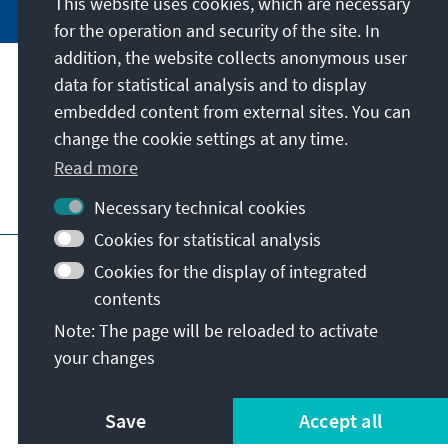
This website uses cookies, which are necessary
for the operation and security of the site. In
addition, the website collects anonymous user
data for statistical analysis and to display
Address
embedded content from external sites. You can
change the cookie settings at any time.
Contact
Read more
Visit also
Necessary technical cookies
Cookies for statistical analysis
Main page of KAS
Imprint
Data protection
Cookies for the display of integrated
Terms of use
Declaration on accessibility
contents
Report an accessibility issue
Note: The page will be reloaded to activate
General terms and conditions
your changes
© Konrad-Adenauer-Stiftung e.V. 2026
Save
Accept all