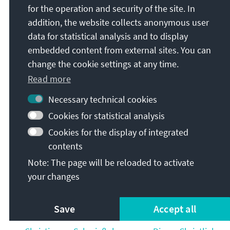
Christian Schwießelmann: Zwischen
for the operation and security of the site. In
Fremdsteuerung und Mitverantwortung:
addition, the website collects anonymous user
Innenansichten der CDU im Norden der DDR, in:
data for statistical analysis and to display
Historisch-Politische Mitteilungen 16 (2009), S.
embedded content from external sites. You can
109–153.
change the cookie settings at any time.
Christian Schwießelmann: Blockflöten im
Read more
Parteivorstand? Das Beispiel der Nordost-CDU von
Necessary technical cookies
der Gründung bis zur Gegenwart, in: Deutschland
Archiv 42 (2009), S. 414–424.
Cookies for statistical analysis
Cookies for the display of integrated
Christian Schwießelmann: Die CDU im Norden der
contents
DDR 1952 bis 1961. Ein Blick hinter die Kulissen
einer Blockpartei in den Bezirken
Note: The page will be reloaded to activate
Neubrandenburg, Rostock und Schwerin, in:
your changes
Zeitgeschichte regional. Mitteilungen aus
Mecklenburg-Vorpommern 13 (2009), H. 1, S. 37–
Save
Accept all
57.