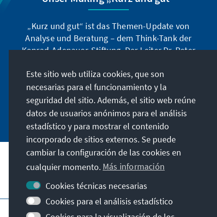
„Kurz und gut“ ist das Themen-Update von
Analyse und Beratung – dem Think-Tank der
Konrad-Adenauer-Stiftung. Der Leiter Dr. Peter
Fischer-Bollin informiert Sie in unregelmäßigen
Este sitio web utiliza cookies, que son
Abständen in aller Kürze über Themen, die wir
für unsere nahe Zukunft für wichtig halten.
necesarias para el funcionamiento y la
seguridad del sitio. Además, el sitio web reúne
Jetzt abonnieren
datos de usuarios anónimos para el análisis
estadístico y para mostrar el contenido
incorporado de sitios externos. Se puede
cambiar la configuración de las cookies en
cualquier momento.
Más información
Visita también
Cookies técnicas necesarias
Cookies para el análisis estadístico
Pie de imprenta
Protección de datos
Cookies para la visualización de los