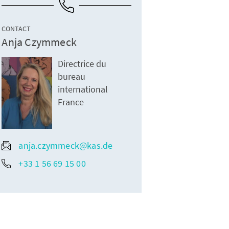
CONTACT
Anja Czymmeck
Directrice du
bureau
international
France
anja.czymmeck@kas.de
+33 1 56 69 15 00