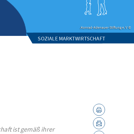
Konrad-Adenauer-Stiftung e. V.
SOZIALE MARKTWIRTSCHAFT
haft ist gemäß ihrer