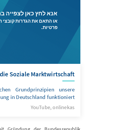
אנא לחץ כאן לצפייה בת
פרטיות.
 die Soziale Marktwirtschaft?
chen Grundprinzipien unsere
ung in Deutschland funktioniert.
YouTube, onlinekas
mit Gründung der Bundesrepublik