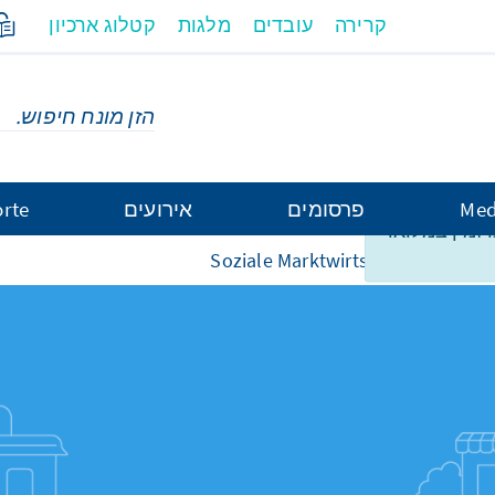
קרירה
עובדים
מלגות
קטלוג ארכיון
Med
פרסומים
אירועים
rte
ו זמין במלואו
Soziale Marktwirtschaft
Wirtsc