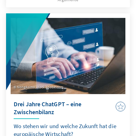
Menschen mit Migrationsgeschichte fehlt eine
verfassungsrechtliche Grundlage. Das Papier
zeigt: Sonderregelungen für neu
eingewanderte Menschen sind nur zu Beginn
sinnvoll. Später besteht die herausfordernde
Aufgabe der Abgrenzung der Gruppe.
NongAsimo, stock.adobe.com
Drei Jahre ChatGPT – eine
Zwischenbilanz
Wo stehen wir und welche Zukunft hat die
europäische Wirtschaft?