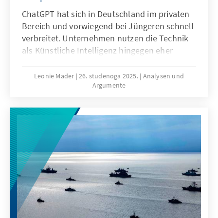
ChatGPT hat sich in Deutschland im privaten
Bereich und vorwiegend bei Jüngeren schnell
verbreitet. Unternehmen nutzen die Technik
als Künstliche Intelligenz hingegen eher
zögerlich und explorativ. Ausschlaggebend
hierfür sind nicht nur technische
Leonie Mader
26. studenoga 2025.
Analysen und
Argumente
Eigenschaften von ChatGPT, sondern auch
Produkteigenschaften wie die Transparenz
oder die Spezifikation. Für Europa geht es
deshalb nicht darum, ChatGPT mit
Verzögerung nachzubauen. Vielmehr gilt es
eigene Modelle zu entwickeln oder
außereuropäische so anzupassen, dass sie als
Produkte besser zu den institutionalisierten
Strukturen passen.