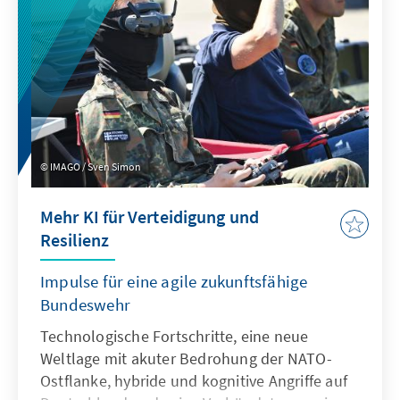
und quantitativer Indikatoren gibt sie
fundierte Einblicke in aktuelle Trends und
Entwicklungen.
IMAGO / Sven Simon
Mehr KI für Verteidigung und
Resilienz
Impulse für eine agile zukunftsfähige
Bundeswehr
Technologische Fortschritte, eine neue
Weltlage mit akuter Bedrohung der NATO-
Ostflanke, hybride und kognitive Angriffe auf