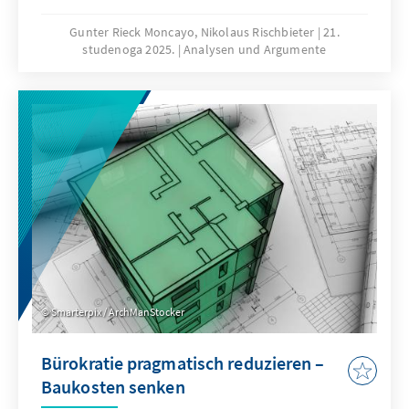
Format für die globale Ordnungspolitik und
muss daher ihre Legitimität und Wirksamkeit
Gunter Rieck Moncayo, Nikolaus Rischbieter
21.
studenoga 2025.
Analysen und Argumente
zurückgewinnen. Dies kann nur gelingen,
wenn die G20 sich auf ihr Kernmandat
konzentriert, die Troika zu einer mehrjährigen
Planungsinstanz weiterentwickelt, die OECD
als Quasi-Sekretariat institutionell stärkt und
ihre Arbeitsweise stärker auf umsetzbare
Ergebnisse ausrichtet.
Smarterpix / ArchManStocker
Bürokratie pragmatisch reduzieren –
Baukosten senken