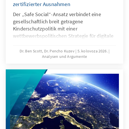
zertifizierter Ausnahmen
Der „Safe Social“-Ansatz verbindet eine
gesellschaftlich breit getragene
Kinderschutzpolitik mit einer
wettbewerbspolitischen Strategie für digitale
Souveränität. Mit dem Social-Media-Verbot für
unter 16-Jährige reagieren viele Staaten auf
Dr. Ben Scott, Dr. Pencho Kuzev
5. kolovoza 2026.
Analysen und Argumente
gefährliche digitale Produkte und die
jahrelange Untätigkeit marktbeherrschender
Plattformen. Es sollte mit einem EU-weiten
System zertifizierter Ausnahmen verbunden
werden, um die Regeln für digitale Dienste
neu auszurichten: Kinder müssen wirksam
geschützt werden, zugleich muss der Markt
für europäische Alternativen zum heutigen
Oligopol geöffnet werden.