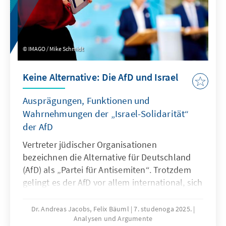
IMAGO / Mike Schmidt
Keine Alternative: Die AfD und Israel
Ausprägungen, Funktionen und
Wahrnehmungen der „Israel-Solidarität“
der AfD
Vertreter jüdischer Organisationen
bezeichnen die Alternative für Deutschland
(AfD) als „Partei für Antisemiten“. Trotzdem
gelingt es der AfD vor allem international, sich
als Vorkämpferin israelischer Interessen und
als Beschützerin jüdischen Lebens in
Dr. Andreas Jacobs, Felix Bäuml
7. studenoga 2025.
Analysen und Argumente
Deutschland zu positionieren. Diese