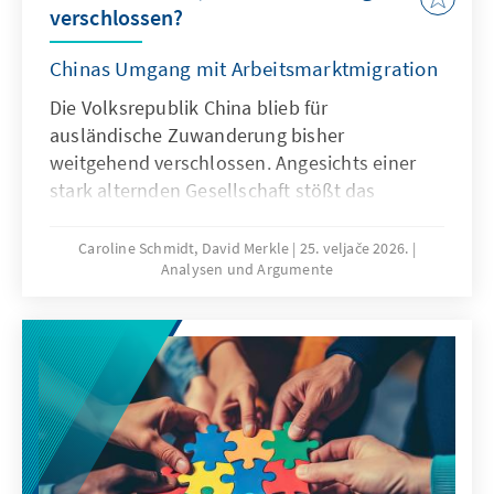
verschlossen?
Chinas Umgang mit Arbeitsmarktmigration
Die Volksrepublik China blieb für
ausländische Zuwanderung bisher
weitgehend verschlossen. Angesichts einer
stark alternden Gesellschaft stößt das
Wirtschaftsmodell Chinas zunehmend an
seine Grenzen, was die gezielte Anwerbung
Caroline Schmidt, David Merkle
25. veljače 2026.
Analysen und Argumente
ausländischer Fach- und Arbeitskräfte auf
absehbare Zeit erfordern könnte. Für
Deutschland und Europa könnte mit China ein
neuer Wettbewerber im globalen Wettbewerb
um Talente entstehen.