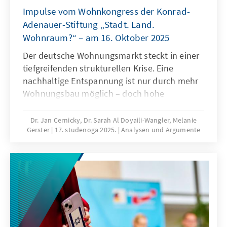
Impulse vom Wohnkongress der Konrad-
Adenauer-Stiftung „Stadt. Land.
Wohnraum?“ – am 16. Oktober 2025
Der deutsche Wohnungsmarkt steckt in einer
tiefgreifenden strukturellen Krise. Eine
nachhaltige Entspannung ist nur durch mehr
Wohnungsbau möglich – doch hohe
Baukosten und komplexe regulatorische
Vorgaben bremsen die Bautätigkeit erheblich.
Dr. Jan Cernicky, Dr. Sarah Al Doyaili-Wangler, Melanie
Gerster
17. studenoga 2025.
Analysen und Argumente
Zur Lösung des Problems bedarf es einer
dringenden Reduktion regulatorischer
Komplexität.