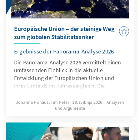
Smarterpix / 1xpert
Europäische Union – der steinige Weg
zum globalen Stabilitätsanker
Ergebnisse der Panorama-Analyse 2026
Die Panorama-Analyse 2026 vermittelt einen
umfassenden Einblick in die aktuelle
Entwicklung der Europäischen Union und
ihres Umfelds im Jahresvergleich. Die
jährliche Analyse liefert eine
multithematische Standortbestimmung in
Johanna Hohaus, Tim Peter
18. svibnja 2026.
Analysen
und Argumente
den Bereichen Innovation und
Wettbewerbsfähigkeit, Europapolitische
Ausrichtung der Mitgliedstaaten und Globales
Umfeld. Durch die Verwendung qualitativer