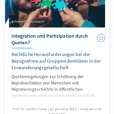
SmarterPix / alphaspirit
Integration und Partizipation durch
Quoten?
Rechtliche Herausforderungen bei der
Bezugnahme auf Gruppenidentitäten in der
Einwanderungsgesellschaft
Quotenregelungen zur Erhöhung der
Repräsentation von Menschen mit
Migrationsgeschichte in öffentlichen
Institutionen sind rechtlich problematisch.
Das Grundgesetz verbietet Differenzierungen
nach Herkunft. Für Quoten zugunsten von
Prof. Dr. Judith Froese
12. prosinca 2025.
Analysen und
Argumente