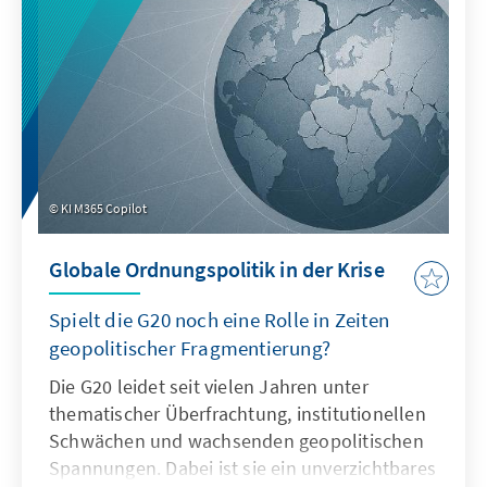
verdeutlichen: Wo das Seerecht unterwandert
wird, geraten Europas Sicherheit,
Handlungsfähigkeit und die regelbasierte
Ordnung ins Wanken.
KI M365 Copilot
Globale Ordnungspolitik in der Krise
Spielt die G20 noch eine Rolle in Zeiten
geopolitischer Fragmentierung?
Die G20 leidet seit vielen Jahren unter
thematischer Überfrachtung, institutionellen
Schwächen und wachsenden geopolitischen
Spannungen. Dabei ist sie ein unverzichtbares