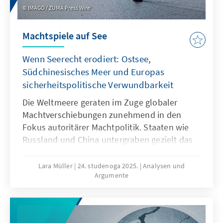
IMAGO / ZUMA Press Wire
Machtspiele auf See
Wenn Seerecht erodiert: Ostsee,
Südchinesisches Meer und Europas
sicherheitspolitische Verwundbarkeit
Die Weltmeere geraten im Zuge globaler
Machtverschiebungen zunehmend in den
Fokus autoritärer Machtpolitik. Staaten wie
Russland und China untergraben gezielt das
Seerecht, um maritime Räume strategisch zu
formen – eine Praxis, die als „Lawfare“
Lara Müller
24. studenoga 2025.
Analysen und
Argumente
bekannt ist. In der Ostsee zeigen
Sabotageakte Europas Verwundbarkeit, im
Südchinesischen Meer demonstriert China,
wie Recht zur Machtfrage wird. Beide Fälle