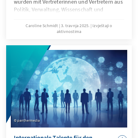
wurden mit Vertreterinnen und Vertretern aus
Politik, Verwaltung, Wissenschaft und
Zivilgesellschaft am 31. März in Berlin neue
Lösungsansätze zur Ausgestaltung eines
Caroline Schmidt
3. travnja 2025.
Izvještaji o
aktivnostima
verantwortungsvollen, humanen und
krisenfesten Schutzsystems für Menschen auf
der Flucht diskutiert.
panthermedia
Internationale Talente für den