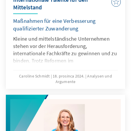
Mittelstand
Maßnahmen für eine Verbesserung
qualifizierter Zuwanderung
Kleine und mittelständische Unternehmen
stehen vor der Herausforderung,
internationale Fachkräfte zu gewinnen und zu
binden. Trotz Reformen im
Einwanderungsrecht bleibt die Zahl der
qualifizierten Erwerbszuwanderung nach
Caroline Schmidt
18. prosinca 2024.
Analysen und
Argumente
Deutschland niedrig. Welche Maßnahmen
sind notwendig, um die internationale
Talentgewinnung zu verbessern und den
Mittelstand zu stärken?