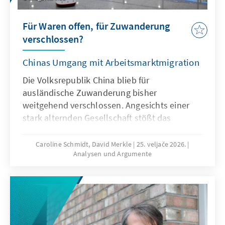
Für Waren offen, für Zuwanderung
verschlossen?
Chinas Umgang mit Arbeitsmarktmigration
Die Volksrepublik China blieb für
ausländische Zuwanderung bisher
weitgehend verschlossen. Angesichts einer
stark alternden Gesellschaft stößt das
Wirtschaftsmodell Chinas zunehmend an
seine Grenzen, was die gezielte Anwerbung
Caroline Schmidt, David Merkle
25. veljače 2026.
Analysen und Argumente
ausländischer Fach- und Arbeitskräfte auf
absehbare Zeit erfordern könnte. Für
Deutschland und Europa könnte mit China ein
neuer Wettbewerber im globalen Wettbewerb
um Talente entstehen.