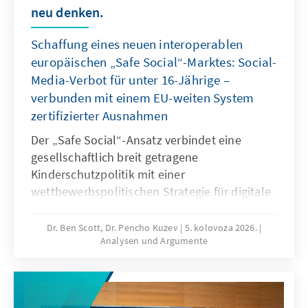
neu denken.
Schaffung eines neuen interoperablen
europäischen „Safe Social“-Marktes: Social-
Media-Verbot für unter 16-Jährige –
verbunden mit einem EU-weiten System
zertifizierter Ausnahmen
Der „Safe Social“-Ansatz verbindet eine
gesellschaftlich breit getragene
Kinderschutzpolitik mit einer
wettbewerbspolitischen Strategie für digitale
Souveränität. Mit dem Social-Media-Verbot für
unter 16-Jährige reagieren viele Staaten auf
Dr. Ben Scott, Dr. Pencho Kuzev
5. kolovoza 2026.
Analysen und Argumente
gefährliche digitale Produkte und die
jahrelange Untätigkeit marktbeherrschender
Plattformen. Es sollte mit einem EU-weiten
System zertifizierter Ausnahmen verbunden