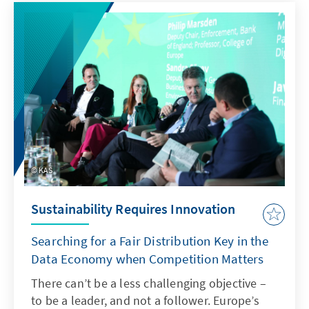
Ferne nutzen oder Musik streamen, sondern
es ist auch für jeden Aspekt der digitalen
Wirtschaft von grundlegender Bedeutung. In
dem Memorandum werden einige der
Faktoren genannt, die die
Wettbewerbsfähigkeit der europäischen
Cloud-Industrie beeinträchtigt haben.
Darüber hinaus geben die Teilnehmer des
Cadenabbia-Forums im Rahmen des
European Data Summit Empfehlungen zur
KAS
Steigerung der Wettbewerbsfähigkeit der
Cloud-Dienste in Europa ab.
Sustainability Requires Innovation
Searching for a Fair Distribution Key in the
Data Economy when Competition Matters
There can’t be a less challenging objective –
to be a leader, and not a follower. Europe’s