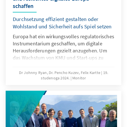
schaffen
Durchsetzung effizient gestalten oder
Wohlstand und Sicherheit aufs Spiel setzen
Europa hat ein wirkungsvolles regulatorisches
Instrumentarium geschaffen, um digitale
Herausforderungen gezielt anzugehen. Um
das Wachstum von KMU und Start-ups zu
fördern, genügt es nicht, in Infrastruktur und
Innovation zu investieren. Es gilt, gezielt
Dr Johnny Ryan, Dr. Pencho Kuzev, Felix Kartte
19.
studenoga 2024.
Monitor
Wettbewerbsspielraum im Markt zu schaffen.
Die wirksame Durchsetzung des EU-Rechts
gegenüber großen, nicht-europäischen
Unternehmen ist entscheidend. Eine
Taskforce aus Chief Enforcement Officers mit
übergreifendem Kommissionsansatz könnte
Durchsetzungsinstrumente strategisch und