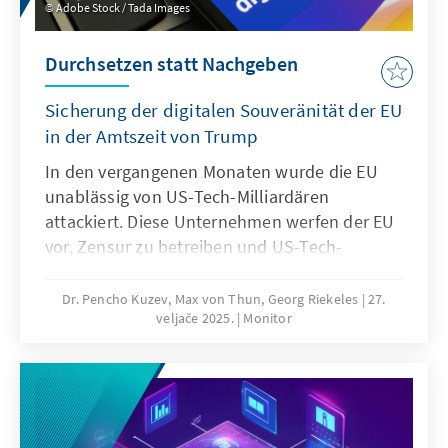
Adobe Stock / Tada Images
Durchsetzen statt Nachgeben
Sicherung der digitalen Souveränität der EU
in der Amtszeit von Trump
In den vergangenen Monaten wurde die EU
unablässig von US-Tech-Milliardären
attackiert. Diese Unternehmen werfen der EU
vor, Zensur zu betreiben und US-Tech-
Plattformen durch
Durchsetzungsmaßnahmen gezielt ins Visier
Dr. Pencho Kuzev, Max von Thun, Georg Riekeles
27.
veljače 2025.
Monitor
zu nehmen. Doch aus Angst vor
Vergeltungsmaßnahmen das Feld Big Tech zu
überlassen, wird nicht zu friedlichen
transatlantischen Beziehungen führen. Die EU
muss ihre Durchsetzung verdoppeln und
sicherstellen, dass laufende Untersuchungen