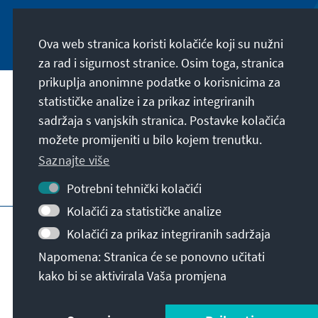
Jetzt abonnieren
Ova web stranica koristi kolačiće koji su nužni
za rad i sigurnost stranice. Osim toga, stranica
prikuplja anonimne podatke o korisnicima za
Naša misija
statističke analize i za prikaz integriranih
sadržaja s vanjskih stranica. Postavke kolačića
možete promijeniti u bilo kojem trenutku.
Kontakt
Saznajte više
Ostale ponude zaklade
Potrebni tehnički kolačići
Kolačići za statističke analize
Impresum
Zaštita podataka
Uvjeti korištenja
Kolačići za prikaz integriranih sadržaja
Erklärung zur Barrierefreiheit
Barriere melden
Napomena: Stranica će se ponovno učitati
Sitemap
kako bi se aktivirala Vaša promjena
© Konrad-Adenauer-Stiftung e.V. 2026