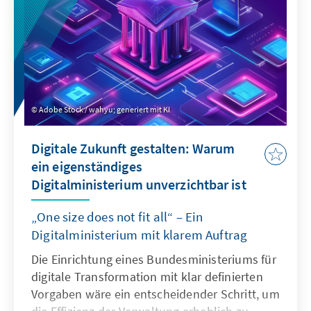
voranschreiten – während sie gleichzeitig
Marktzutrittsbarrieren,
Unternehmensspaltungen und
Handelsbeschränkungen in Betracht zieht.
Adobe Stock / wahyu; generiert mit KI
Digitale Zukunft gestalten: Warum
ein eigenständiges
Digitalministerium unverzichtbar ist
„One size does not fit all“ – Ein
Digitalministerium mit klarem Auftrag
Die Einrichtung eines Bundesministeriums für
digitale Transformation mit klar definierten
Vorgaben wäre ein entscheidender Schritt, um