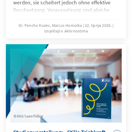
werden, sie scheitert jedoch ohne effektive
Durchsetzung. Voraussetzung sind gleiche
Wettbewerbsbedingungen, die Beseitigung
von Marktversagen sowie der Schutz
Dr. Pencho Kuzev, Marcus Homolka
22. lipnja 2026.
Izvještaji o aktivnostima
demokratischer Strukturen.
KAS / Leon Fülber