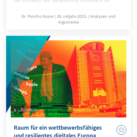
die Effizienz der Verwaltung erheblich zu
steigern und die Interaktion des Staates mit
Bürgerinnen und Bürgern sowie
Dr. Pencho Kuzev
26. veljače 2025.
Analysen und
Argumente
Unternehmen nachhaltig zu verbessern. Auch
für eine datenschutzrechtliche Beratung bei
der Verwaltungsdigitalisierung wäre ein
zentrales Ressort von Vorteil. Es schafft
eindeutige Verantwortlichkeiten und
adressiert den Vertrauensverlust der
Bürgerinnen und Bürger sowie die Reputation
und Wettbewerbsfähigkeit Deutschlands.
Johnny Ryan
Raum für ein wettbewerbsfähiges
und resilientes digitales Europa