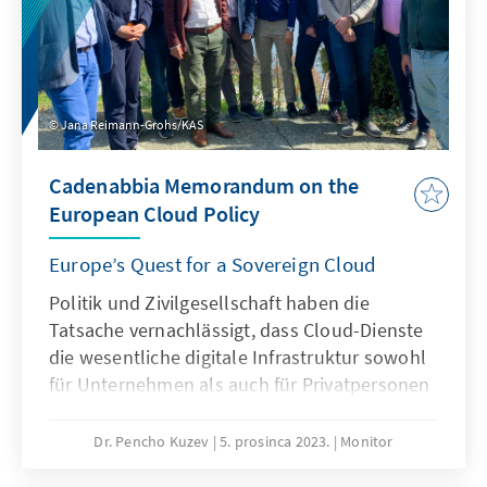
kohärent einsetzen – ohne zusätzlichen
Gesetzgebungsbedarf.
Jana Reimann-Grohs/KAS
Cadenabbia Memorandum on the
European Cloud Policy
Europe’s Quest for a Sovereign Cloud
Politik und Zivilgesellschaft haben die
Tatsache vernachlässigt, dass Cloud-Dienste
die wesentliche digitale Infrastruktur sowohl
für Unternehmen als auch für Privatpersonen
sind. Es ist nicht nur die Art und Weise, wie
Millionen von Menschen erhebliche
Dr. Pencho Kuzev
5. prosinca 2023.
Monitor
Datenmengen speichern, Software aus der