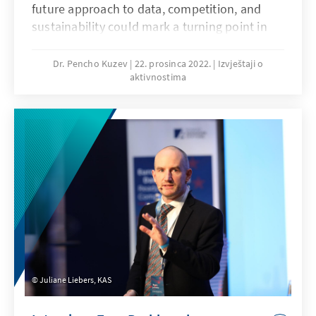
future approach to data, competition, and
sustainability could mark a turning point in
history. The wind of change should bring
more diversity, a better and fair value
Dr. Pencho Kuzev
22. prosinca 2022.
Izvještaji o
aktivnostima
distribution in the economy and society, and
fix market failures. The fifth European Data
Summit listened to a clear message from
experts and decision makers: the alignment in
thinking and looking for solutions is there.
Juliane Liebers, KAS