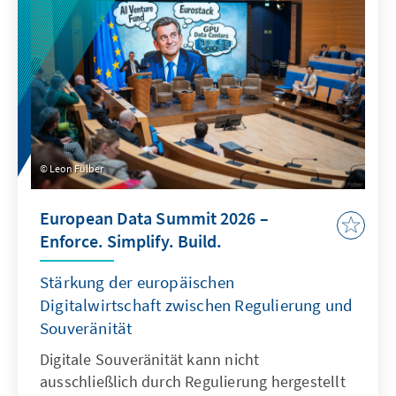
werden, um die Regeln für digitale Dienste
neu auszurichten: Kinder müssen wirksam
geschützt werden, zugleich muss der Markt
für europäische Alternativen zum heutigen
Oligopol geöffnet werden.
Leon Fülber
European Data Summit 2026 –
Enforce. Simplify. Build.
Stärkung der europäischen
Digitalwirtschaft zwischen Regulierung und
Souveränität
Digitale Souveränität kann nicht
ausschließlich durch Regulierung hergestellt