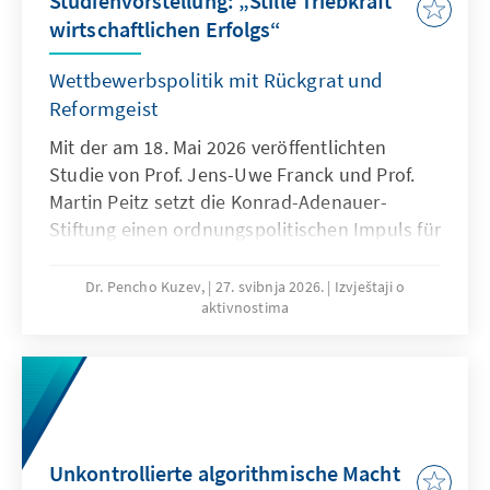
Studienvorstellung: „Stille Triebkraft
wirtschaftlichen Erfolgs“
Wettbewerbspolitik mit Rückgrat und
Reformgeist
Mit der am 18. Mai 2026 veröffentlichten
Studie von Prof. Jens-Uwe Franck und Prof.
Martin Peitz setzt die Konrad-Adenauer-
Stiftung einen ordnungspolitischen Impuls für
eine sachliche, differenzierte und fundierte
Auseinandersetzung über die Zukunft der
Dr. Pencho Kuzev,
27. svibnja 2026.
Izvještaji o
aktivnostima
Wettbewerbspolitik in Deutschland und
Europa. Die Publikation wurde ergänzt durch
ein Geleitwort des Präsidenten des ifo
Instituts, Prof. Clemens Fuest, sowie ein
Vorwort des Generalsekretärs Dr. Mark Speich.
Sie zielt darauf ab, Wettbewerb wieder stärker
Unkontrollierte algorithmische Macht
ins Zentrum wirtschaftspolitischer Debatten